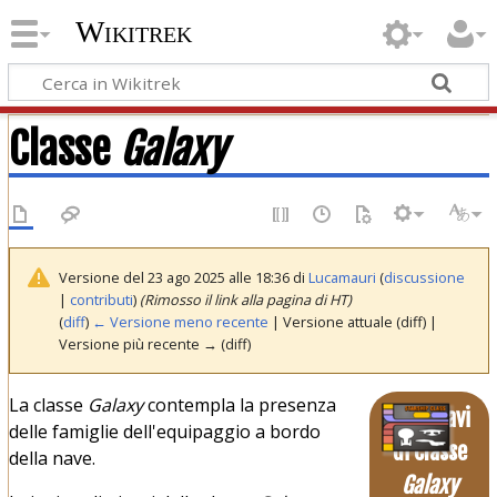
Wikitrek
Classe
Galaxy
Versione del 23 ago 2025 alle 18:36 di
Lucamauri
(
discussione
|
contributi
)
(Rimosso il link alla pagina di HT)
(
diff
)
← Versione meno recente
| Versione attuale (diff) |
Versione più recente → (diff)
La classe
Galaxy
contempla la presenza
Astronavi
delle famiglie dell'equipaggio a bordo
di Classe
della nave.
Galaxy