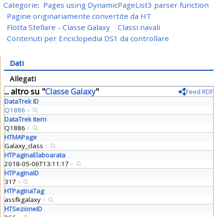
Categorie
:
Pages using DynamicPageList3 parser function
Pagine originariamente convertite da HT
Flotta Stellare - Classe Galaxy
Classi navali
Contenuti per Enciclopedia DS1 da controllare
Dati
Allegati
... altro su "
Classe Galaxy
"
Feed RDF
DataTrek ID
Q1886
+
DataTrek Item
Q1886
+
HTMAPage
Galaxy_class
+
HTPaginaElaboarata
2018-05-06T13:11:17
+
HTPaginaID
317
+
HTPaginaTag
assfkgalaxy
+
HTSezioneID