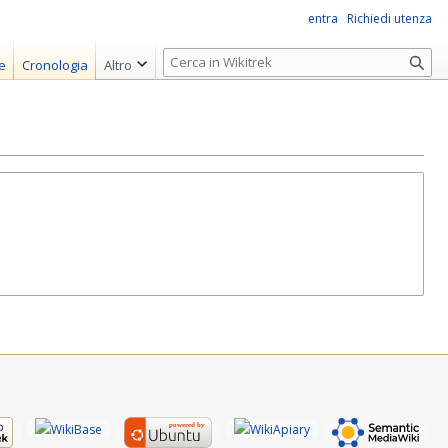
entra
Richiedi utenza
R
e
Cronologia
Altro
i
c
e
r
c
a