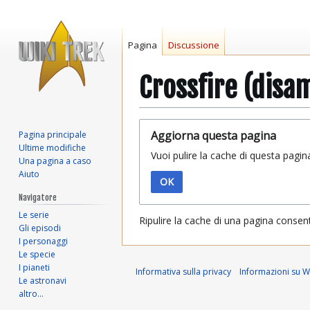
Pagina
Discussione
Crossfire (disa
Vai
Vai
Aggiorna questa pagina
Pagina principale
alla
alla
Ultime modifiche
Vuoi pulire la cache di questa pagin
navigazione
ricerca
Una pagina a caso
Aiuto
OK
Navigatore
Le serie
Ripulire la cache di una pagina consen
Gli episodi
I personaggi
Le specie
I pianeti
Informativa sulla privacy
Informazioni su Wi
Le astronavi
altro…