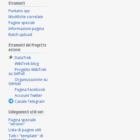
Strumenti
Puntano qui
Modifiche correlate
Pagine speciali
Informazioni pagina
Batch upload
Strumenti del Progetto
esterni
DataTrek
WikiTrek blog
Progetto WikiTrek
su GitPull
Organizzazione su
GitHub
Pagina Facebook
Account Twitter
Canale Telegram
Collegamenti utili vari
Pagina speciale
''version''
Lista di pagine utili
Tutti i ''template'' di
contenuto