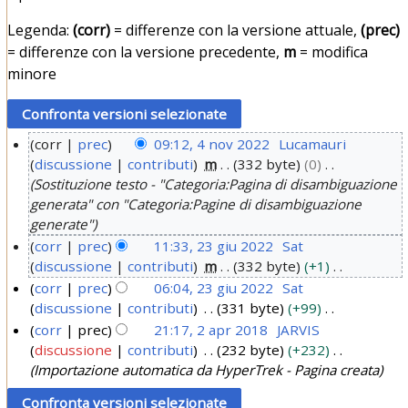
Legenda:
(corr)
= differenze con la versione attuale,
(prec)
= differenze con la versione precedente,
m
= modifica
minore
corr
prec
09:12, 4 nov 2022
Lucamauri
discussione
contributi
m
332 byte
0
4
Sostituzione testo - "Categoria:Pagina di disambiguazione
n
generata" con "Categoria:Pagine di disambiguazione
o
generate"
v
corr
prec
11:33, 23 giu 2022
Sat
2
discussione
contributi
m
332 byte
+1
2
0
N
corr
prec
06:04, 23 giu 2022
Sat
3
2
e
discussione
contributi
331 byte
+99
g
s
N
2
corr
prec
21:17, 2 apr 2018
JARVIS
i
s
e
discussione
contributi
232 byte
+232
2
u
u
s
Importazione automatica da HyperTrek - Pagina creata
a
2
n
s
p
o
u