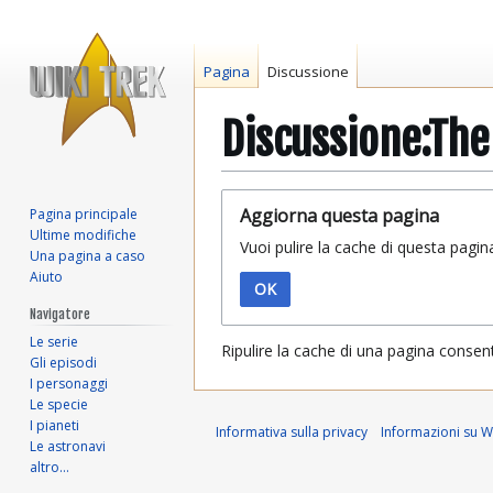
Pagina
Discussione
Discussione:The
Vai
Vai
Aggiorna questa pagina
Pagina principale
alla
alla
Ultime modifiche
Vuoi pulire la cache di questa pagin
navigazione
ricerca
Una pagina a caso
Aiuto
OK
Navigatore
Le serie
Ripulire la cache di una pagina consen
Gli episodi
I personaggi
Le specie
I pianeti
Informativa sulla privacy
Informazioni su Wi
Le astronavi
altro…