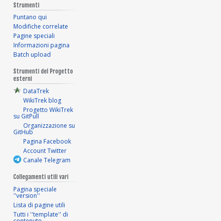
Strumenti
Puntano qui
Modifiche correlate
Pagine speciali
Informazioni pagina
Batch upload
Strumenti del Progetto
esterni
DataTrek
WikiTrek blog
Progetto WikiTrek
su GitPull
Organizzazione su
GitHub
Pagina Facebook
Account Twitter
Canale Telegram
Collegamenti utili vari
Pagina speciale
''version''
Lista di pagine utili
Tutti i ''template'' di
contenuto