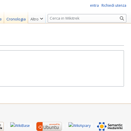
entra
Richiedi utenza
R
e
Cronologia
Altro
i
c
e
r
c
a