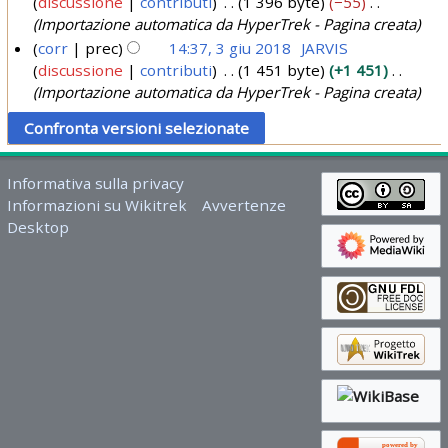
discussione
contributi
1 396 byte
−55
1
n
0
Importazione automatica da HyperTrek - Pagina creata
4
2
2
corr
prec
14:37, 3 giu 2018
JARVIS
o
0
discussione
contributi
1 451 byte
+1 451
3
3
t
2
Importazione automatica da HyperTrek - Pagina creata
g
t
3
i
2
u
0
2
1
Informativa sulla privacy
0
Informazioni su Wikitrek
Avvertenze
8
1
Desktop
8