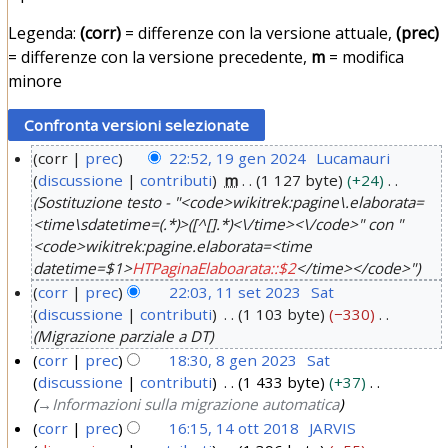
Legenda:
(corr)
= differenze con la versione attuale,
(prec)
= differenze con la versione precedente,
m
= modifica
minore
corr
prec
22:52, 19 gen 2024
Lucamauri
discussione
contributi
m
1 127 byte
+24
1
Sostituzione testo - "<code>wikitrek:pagine\.elaborata=
9
<time\sdatetime=(.*)>([^[].*)<\/time><\/code>" con "
g
<code>wikitrek:pagine.elaborata=<time
e
datetime=$1>
HTPaginaElaboarata::$2
</time></code>"
n
corr
prec
22:03, 11 set 2023
Sat
2
discussione
contributi
1 103 byte
−330
1
0
Migrazione parziale a DT
1
2
corr
prec
18:30, 8 gen 2023
Sat
s
discussione
contributi
1 433 byte
+37
4
8
e
→
Informazioni sulla migrazione automatica
g
t
corr
prec
16:15, 14 ott 2018
JARVIS
e
2