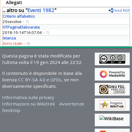
Allegati
... altro su "
Eventi 1982
"
Feed RDF
Criterio alfabetico
20secoloe
+
HTPaginaElaboarata
2018-10-14T16:07:04
+
Istanza
Anno reale
+
Questa pagina è stata modificata per
l'ultima volta il 19 gen 2024 alle 22:52.
Il contenuto è disponibile in base alla
licenza
CC BY-SA 4.0 e GFDL
, se non
diversamente specificato.
Informativa sulla privacy
Informazioni su Wikitrek
Avvertenze
Desktop