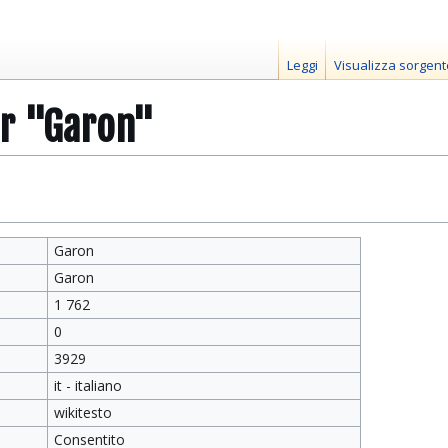
Leggi
Visualizza sorgent
er "Garon"
Garon
Garon
1 762
0
3929
it - italiano
wikitesto
Consentito