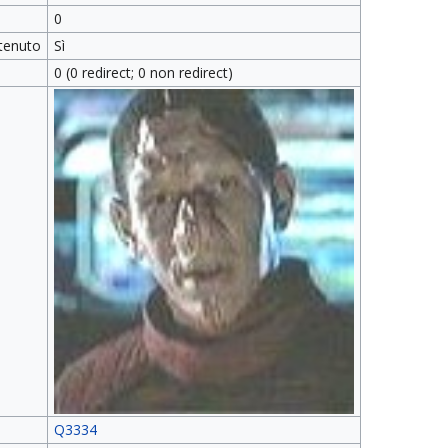
0
tenuto
Sì
0 (0 redirect; 0 non redirect)
Q3334