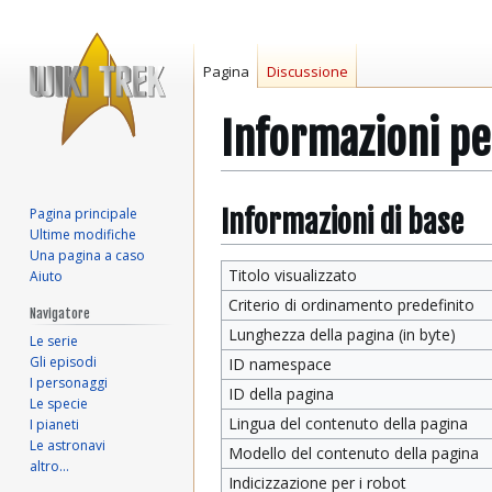
Pagina
Discussione
Informazioni p
Vai
Vai
Informazioni di base
Pagina principale
Ultime modifiche
alla
alla
Una pagina a caso
navigazione
ricerca
Titolo visualizzato
Aiuto
Criterio di ordinamento predefinito
Navigatore
Lunghezza della pagina (in byte)
Le serie
Gli episodi
ID namespace
I personaggi
ID della pagina
Le specie
Lingua del contenuto della pagina
I pianeti
Le astronavi
Modello del contenuto della pagina
altro…
Indicizzazione per i robot