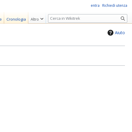
entra
Richiedi utenza
R
e
Cronologia
Altro
i
c
Aiuto
e
r
c
a