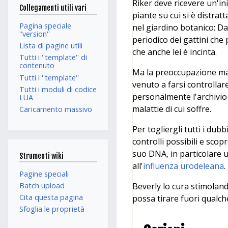
Riker deve ricevere un'in
Collegamenti utili vari
piante su cui si è distr
Pagina speciale
nel giardino botanico; D
''version''
periodico dei gattini che
Lista di pagine utili
che anche lei è incinta.
Tutti i ''template'' di
contenuto
Ma la preoccupazione ma
Tutti i ''template''
venuto a farsi controlla
Tutti i moduli di codice
personalmente l'archivio
LUA
malattie di cui soffre.
Caricamento massivo
Per togliergli tutti i dubb
controlli possibili e sco
suo DNA, in particolare 
Strumenti wiki
all'
influenza urodeleana
.
Pagine speciali
Batch upload
Beverly lo cura stimoland
Cita questa pagina
possa tirare fuori qualch
Sfoglia le proprietà