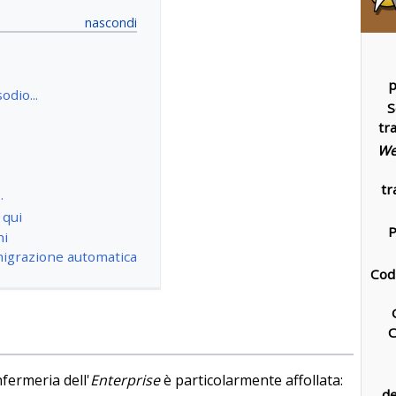
p
odio...
S
tr
We
tr
…
 qui
P
ni
migrazione automatica
Cod
infermeria dell'
Enterprise
è particolarmente affollata:
de