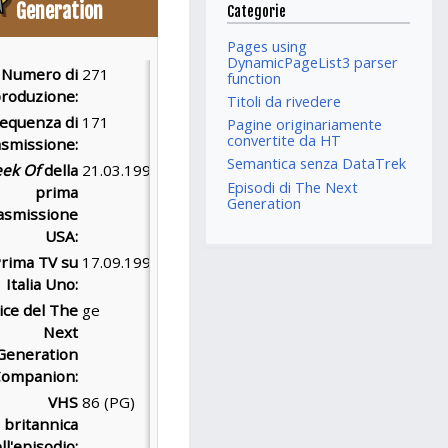
Generation
Categorie
Pages using
DynamicPageList3 parser
Numero di
271
function
roduzione:
Titoli da rivedere
equenza di
171
Pagine originariamente
convertite da HT
asmissione:
Semantica senza DataTrek
ek Of
della
21.03.1994
Episodi di The Next
prima
Generation
asmissione
USA:
rima TV su
17.09.1997
Italia Uno:
ice del The
ge
Next
Generation
Companion:
VHS
86 (PG)
britannica
ll'episodio: