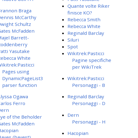
Quante volte Riker
Brannon Braga
finisce KO?
Dennis McCarthy
Rebecca Smith
wight Schultz
Rebecca White
Gates McFadden
Reginald Barclay
ajel Barrett-
Siluri
Roddenberry
Spot
atti Yasutake
Wikitrek:Pasticci
ebecca White
Pagine specifiche
ikitrek:Pasticci
per WikiTrek
Pages using
DynamicPageList3
Wikitrek:Pasticci
parser function
Personaggi - B
lyssa Ogawa
Reginald Barclay
arlos Ferro
Personaggi - D
Dern
Dern
ye of the Beholder
Personaggi - H
Gates McFadden
Hacopian
Hacopian
ayes (hayest)