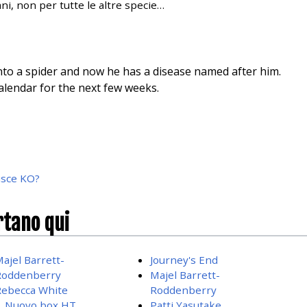
ni, non per tutte le altre specie…
into a spider and now he has a disease named after him.
 calendar for the next few weeks.
isce KO?
rtano qui
ajel Barrett-
Journey's End
Roddenberry
Majel Barrett-
ebecca White
Roddenberry
Nuovo box HT
Patti Yasutake