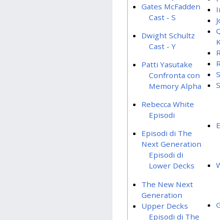
Gates McFadden
I
Cast - S
J
Q
Dwight Schultz
Cast - Y
R
R
Patti Yasutake
S
Confronta con
Memory Alpha
Rebecca White
Episodi
E
Episodi di The
Next Generation
Episodi di
W
Lower Decks
The New Next
Generation
G
Upper Decks
Episodi di The