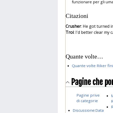
funzionare per gli uma
Citazioni
Crusher
: He got turned 
Troi
: I'd better clear my
Quante volte…
Quante volte Riker fin
Pagine che po
Pagine prive
M
di categorie
R
Discussione:Data