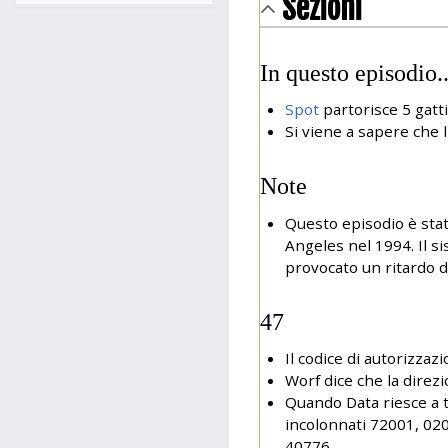
Sezioni
In questo episodio..
Spot
partorisce 5 gatti
Si viene a sapere che 
Note
Questo episodio è stat
Angeles nel 1994. Il s
provocato un ritardo di
47
Il codice di autorizzaz
Worf dice che la direz
Quando Data riesce a t
incolonnati 72001, 020
40776.