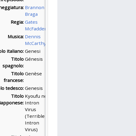
neggiatura:
Brannon
Braga
Regia:
Gates
McFadden
Musica:
Dennis
McCarthy
olo italiano:
Genesi
Titolo
Génesis
spagnolo:
Titolo
Genèse
francese:
olo tedesco:
Genesis
Titolo
Kyoufu no
iapponese:
Intron
Virus
(Terrible
Intron
Virus)