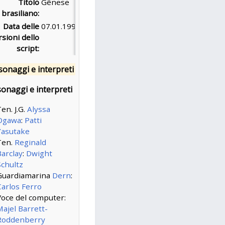
Titolo
Gênese
brasiliano:
Data delle
07.01.1994
rsioni dello
script:
sonaggi e interpreti
onaggi e interpreti
en. J.G.
Alyssa
Ogawa
:
Patti
Yasutake
Ten.
Reginald
Barclay
:
Dwight
Schultz
Guardiamarina
Dern
:
Carlos Ferro
Voce del computer:
ajel Barrett-
Roddenberry