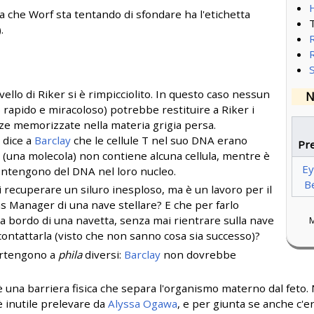
ia che Worf sta tentando di sfondare ha l'etichetta
.
vello di Riker si è rimpicciolito. In questo caso nessun
N
 rapido e miracoloso) potrebbe restituire a Riker i
ze memorizzate nella materia grigia persa.
 dice a
Barclay
che le cellule T nel suo DNA erano
Pr
 (una molecola) non contiene alcuna cellula, mentre è
Ey
contengono del DNA nel loro nucleo.
B
i recuperare un siluro inesploso, ma è un lavoro per il
s Manager di una nave stellare? E che per farlo
 a bordo di una navetta, senza mai rientrare sulla nave
M
ntattarla (visto che non sanno cosa sia successo)?
artengono a
phila
diversi:
Barclay
non dovrebbe
 una barriera fisica che separa l'organismo materno dal feto. N
è inutile prelevare da
Alyssa Ogawa
, e per giunta se anche c'