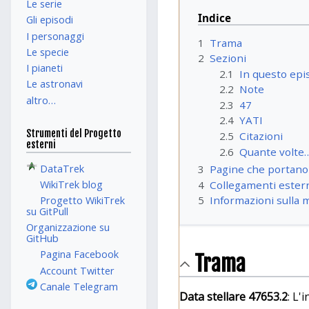
Le serie
Indice
Gli episodi
I personaggi
1
Trama
Le specie
2
Sezioni
I pianeti
2.1
In questo epis
Le astronavi
2.2
Note
altro…
2.3
47
2.4
YATI
Strumenti del Progetto
2.5
Citazioni
esterni
2.6
Quante volte
DataTrek
3
Pagine che portano
4
Collegamenti ester
WikiTrek blog
5
Informazioni sulla 
Progetto WikiTrek
su GitPull
Organizzazione su
GitHub
Pagina Facebook
Trama
Account Twitter
Canale Telegram
Data stellare 47653.2
: L'