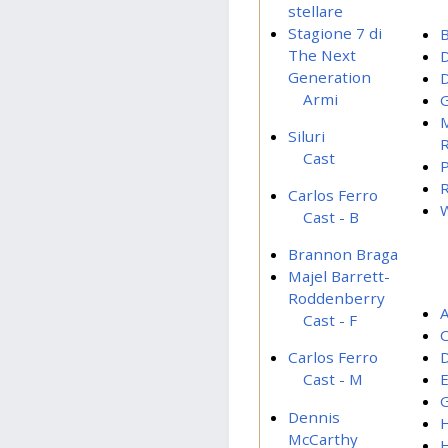
stellare
Stagione 7 di
The Next
Generation
D
Armi
M
Siluri
Cast
P
R
Carlos Ferro
W
Cast - B
Brannon Braga
Majel Barrett-
Roddenberry
A
Cast - F
C
Carlos Ferro
E
Cast - M
Dennis
McCarthy
H