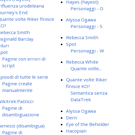
Hayes (hayest)
nfluenza urodeleana
Personaggi - O
ourney's End
uante volte Riker finisce
Alyssa Ogawa
KO?
Personaggi - S
ebecca Smith
Rebecca Smith
eginald Barclay
Spot
iluri
Personaggi - W
Spot
Pagine con errori di
Rebecca White
script
Quante volte...
pisodi di tutte le serie
Quante volte Riker
Pagine create
finisce KO?
manualmente
Semantica senza
DataTrek
ikitrek:Pasticci
Pagine di
Alyssa Ogawa
disambiguazione
Dern
Eye of the Beholder
enesis (disambigua)
Hacopian
Pagine di