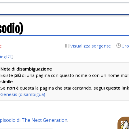
sodio)
e
Visualizza sorgente
Cro
tng171)
)
Nota di disambiguazione
Esiste
più
di una pagina con questo nome o con un nome mol
simile
.
Se
non
è questa la pagina che stai cercando, segui
questo
link
Genesis (disambigua)
pisodio di The Next Generation
.
Sta