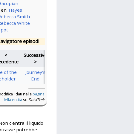
Hacopian
Ten.
Hayes
Rebecca Smith
Rebecca White
Spot
avigatore episodi
<
Successivo
ecedente
>
e of the
Journey's
eholder
End
odifica i dati nella
pagina
della entità
su
DataTrek
on c'entra il liquido
entrasse potrebbe