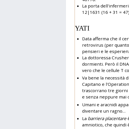
La porta dell'infermer
12|1631 (16 + 31 = 47)
YATI
Data afferma che il cer
retrovirus (per quanto
pensieri e le esperien
La dottoressa Crusher
dormienti. Però il DNA
vero che le cellule T 
Va bene la necessità d
Capitano e l'Operation
trascorrano tre giorni
e senza neppure mai co
Umani e aracnidi app
diventare un ragno…
La
barriera placentare
è
amniotico, che quindi 