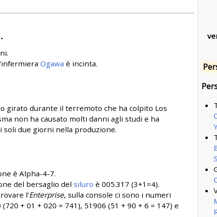
.
ve
ni.
l'infermiera
Ogawa
è incinta.
Per
Pers
T
o girato durante il terremoto che ha colpito Los
isma non ha causato molti danni agli studi e ha
 soli due giorni nella produzione.
ione è Alpha-4-7.
ione del bersaglio del
siluro
è 005.317 (3+1=4).
rovare l'
Enterprise
, sulla console ci sono i numeri
M
 (720 + 01 + 020 = 741), 51906 (51 + 90 + 6 = 147) e