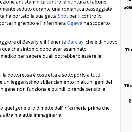
iezione antistaminica contro la puntura di alcune
Sce
attamente seduto durante una romantica passeggiata
ata ha portato la sua gatta
Spot
per il controllo
 porta in grembo e l'infermiera
Ogawa
ha scoperto
ggiore di Beverly è il Tenente
Barclay
, che è di nuovo
re qualche sintomo dopo aver esaminato
Tit
 medico per sapere quali potrebbero essere le
i, la dottoressa è costretta a sottoporlo a tutti i
pre un leggerissimo sbilanciamento in alcuni geni del
Tit
un gene non funziona e quindi lo rende sensibile
g
o quel gene e lo dimette dall'infermeria prima che
e altra malattia immaginaria.