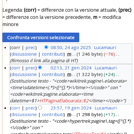
Legenda:
(corr)
= differenze con la versione attuale,
(prec)
= differenze con la versione precedente,
m
= modifica
minore
corr
prec
08:50, 24 ago 2025
Lucamauri
discussione
contributi
m
1 246 byte
−76
2
Rimosso il link alla pagina di HT
4
corr
prec
02:13, 21 gen 2024
Lucamauri
a
discussione
contributi
m
1 322 byte
+24
2
g
Sostituzione testo - "<code>wikitrek:pagine\.elaborata=
1
o
<time\sdatetime=(.*)>([^[].*)<\/time><\/code>" con "
g
2
<code>wikitrek:pagine.elaborata=<time
e
0
datetime=$1>
HTPaginaElaboarata::$2
</time></code>"
n
2
corr
prec
23:57, 19 gen 2024
Lucamauri
2
discussione
contributi
m
1 298 byte
+17
5
1
0
Sostituzione testo - "<code>hypertrek:pagine\.tag=([^[].*)
9
<\/code>" con "
2
g
<code>hypertrek:pagine.tag=
HTPaginaTag::$1
</code>"