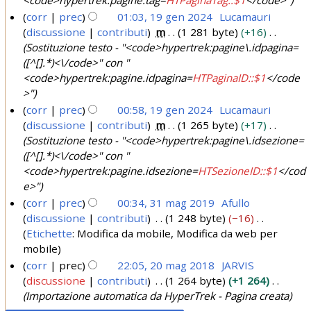
4
e
corr
prec
01:03, 19 gen 2024
Lucamauri
n
discussione
contributi
m
1 281 byte
+16
2
Sostituzione testo - "<code>hypertrek:pagine\.idpagina=
0
([^[].*)<\/code>" con "
<code>hypertrek:pagine.idpagina=
HTPaginaID::$1
</code
2
>"
4
corr
prec
00:58, 19 gen 2024
Lucamauri
discussione
contributi
m
1 265 byte
+17
Sostituzione testo - "<code>hypertrek:pagine\.idsezione=
([^[].*)<\/code>" con "
<code>hypertrek:pagine.idsezione=
HTSezioneID::$1
</cod
e>"
corr
prec
00:34, 31 mag 2019
Afullo
discussione
contributi
1 248 byte
−16
3
N
Etichette
:
Modifica da mobile
Modifica da web per
1
e
mobile
m
s
corr
prec
22:05, 20 mag 2018
JARVIS
a
s
discussione
contributi
1 264 byte
+1 264
2
g
u
Importazione automatica da HyperTrek - Pagina creata
0
2
n