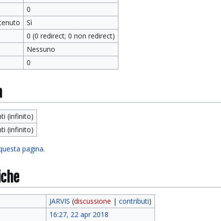
0
tenuto
Sì
0 (0 redirect; 0 non redirect)
Nessuno
0
a
ti (infinito)
ti (infinito)
 questa pagina.
iche
JARVIS
(
discussione
|
contributi
)
16:27, 22 apr 2018