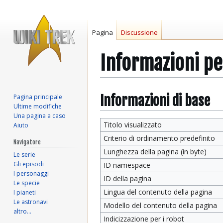
Pagina
Discussione
Informazioni pe
Vai
Vai
Informazioni di base
Pagina principale
Ultime modifiche
alla
alla
Una pagina a caso
navigazione
ricerca
Titolo visualizzato
Aiuto
Criterio di ordinamento predefinito
Navigatore
Lunghezza della pagina (in byte)
Le serie
Gli episodi
ID namespace
I personaggi
ID della pagina
Le specie
Lingua del contenuto della pagina
I pianeti
Le astronavi
Modello del contenuto della pagina
altro…
Indicizzazione per i robot