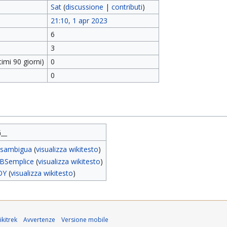
Sat
(
discussione
|
contributi
)
21:10, 1 apr 2023
6
3
imi 90 giorni)
0
0
__
isambigua
(
visualizza wikitesto
)
BSemplice
(
visualizza wikitesto
)
OY
(
visualizza wikitesto
)
kitrek
Avvertenze
Versione mobile