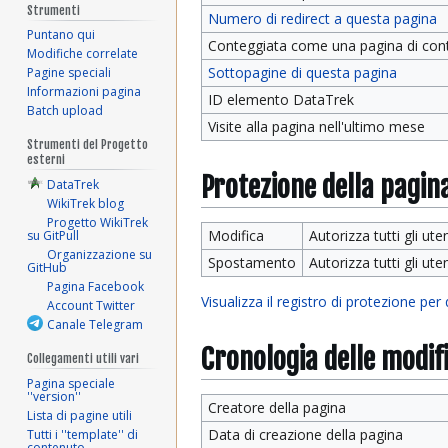
Strumenti
Numero di redirect a questa pagina
Puntano qui
Conteggiata come una pagina di con
Modifiche correlate
Sottopagine di questa pagina
Pagine speciali
Informazioni pagina
ID elemento DataTrek
Batch upload
Visite alla pagina nell'ultimo mese
Strumenti del Progetto
esterni
Protezione della pagin
DataTrek
WikiTrek blog
Progetto WikiTrek
Modifica
Autorizza tutti gli uten
su GitPull
Organizzazione su
Spostamento
Autorizza tutti gli uten
GitHub
Pagina Facebook
Visualizza il registro di protezione per
Account Twitter
Canale Telegram
Cronologia delle modif
Collegamenti utili vari
Pagina speciale
''version''
Creatore della pagina
Lista di pagine utili
Data di creazione della pagina
Tutti i ''template'' di
contenuto