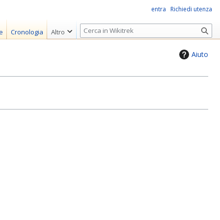
entra
Richiedi utenza
R
e
Cronologia
Altro
i
c
Aiuto
e
r
c
a