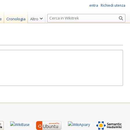
entra
Richiedi utenza
R
e
Cronologia
Altro
i
c
e
r
c
a