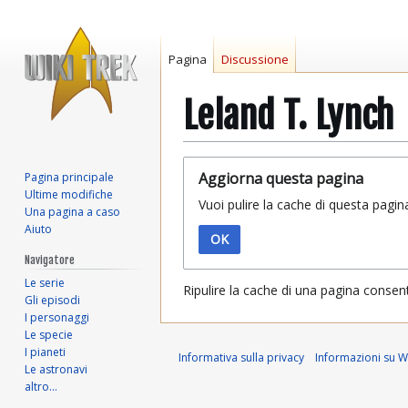
Pagina
Discussione
Leland T. Lynch
Vai
Vai
Aggiorna questa pagina
Pagina principale
alla
alla
Ultime modifiche
Vuoi pulire la cache di questa pagin
navigazione
ricerca
Una pagina a caso
Aiuto
OK
Navigatore
Le serie
Ripulire la cache di una pagina consen
Gli episodi
I personaggi
Le specie
I pianeti
Informativa sulla privacy
Informazioni su Wi
Le astronavi
altro…