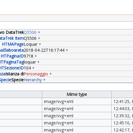
tivo DataTrek
Q5506
+
taTrek Item
Q5506
+
HTMAPage
Loquar
+
aElaboarata
2018-04-22T16:17:44
+
HTPaginaID
9718
+
TPaginaTag
loquar
+
HTSezioneID
104
+
nza
Istanza di
Personaggio
+
Specie
Specie
Hierarchy
+
Mime type
image/svg+xml
12:41:25, 
image/svg+xml
12:44:03, 
image/svg+xml
12:39:32, 
image/svg+xml
12:45:10, 
image/svg+xml
12:42:17, 