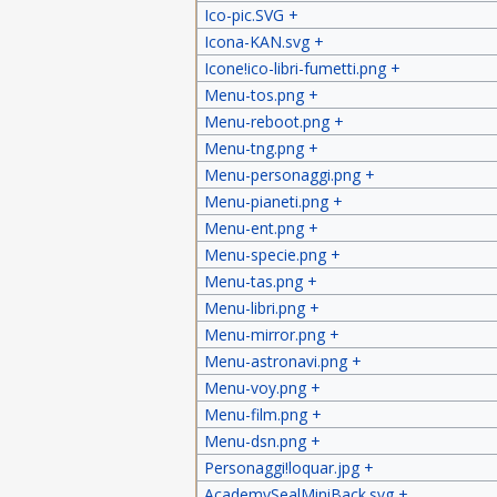
Ico-pic.SVG
+
Icona-KAN.svg
+
Icone!ico-libri-fumetti.png
+
Menu-tos.png
+
Menu-reboot.png
+
Menu-tng.png
+
Menu-personaggi.png
+
Menu-pianeti.png
+
Menu-ent.png
+
Menu-specie.png
+
Menu-tas.png
+
Menu-libri.png
+
Menu-mirror.png
+
Menu-astronavi.png
+
Menu-voy.png
+
Menu-film.png
+
Menu-dsn.png
+
Personaggi!loquar.jpg
+
AcademySealMiniBack.svg
+