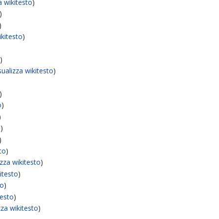
a wikitesto
)
)
)
ikitesto
)
o
)
sualizza wikitesto
)
)
o
)
)
o
)
)
sto
)
izza wikitesto
)
kitesto
)
to
)
testo
)
zza wikitesto
)