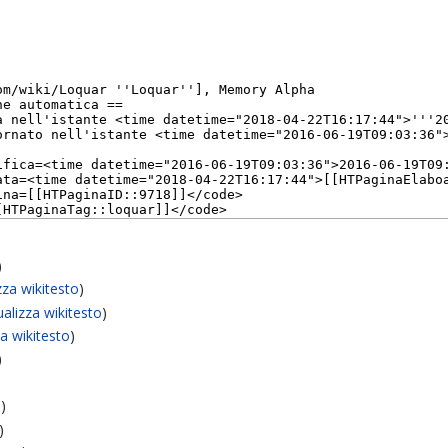
)
zza wikitesto
)
ualizza wikitesto
)
za wikitesto
)
)
o
)
)