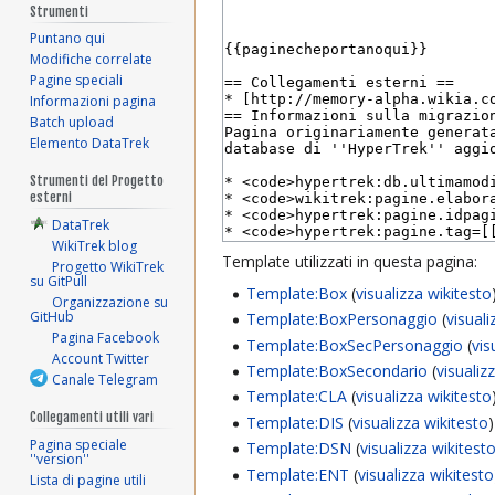
Strumenti
Puntano qui
Modifiche correlate
Pagine speciali
Informazioni pagina
Batch upload
Elemento DataTrek
Strumenti del Progetto
esterni
DataTrek
WikiTrek blog
Template utilizzati in questa pagina:
Progetto WikiTrek
su GitPull
Template:Box
(
visualizza wikitesto
Organizzazione su
GitHub
Template:BoxPersonaggio
(
visuali
Pagina Facebook
Template:BoxSecPersonaggio
(
vis
Account Twitter
Template:BoxSecondario
(
visualiz
Canale Telegram
Template:CLA
(
visualizza wikitesto
Collegamenti utili vari
Template:DIS
(
visualizza wikitesto
)
Pagina speciale
Template:DSN
(
visualizza wikitest
''version''
Template:ENT
(
visualizza wikitesto
Lista di pagine utili