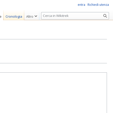
entra
Richiedi utenza
R
e
Cronologia
Altro
i
c
e
r
c
a