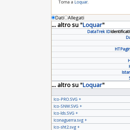
Torna a
Loquar
.
Dati
Allegati
... altro su "
Loquar
"
DataTrek ID
Identifica
Da
HTPagin
H
Ista
... altro su "
Loquar
"
Ico-PRO.SVG
+
Ico-SNW.SVG
+
Ico-lds.SVG
+
Iconaguerra.svg
+
Ico-sht2.svg
+