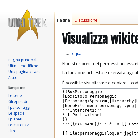
Pagina
Discussione
Visualizza wikit
←
Loquar
Pagina principale
Vai
Vai
Non si dispone dei permessi necessari
Ultime modifiche
alla
alla
Una pagina a caso
La funzione richiesta è riservata agli
navigazione
ricerca
Aiuto
È possibile visualizzare e copiare il c
Navigatore
Le serie
Gli episodi
I personaggi
Le specie
I pianeti
Le astronavi
altro…