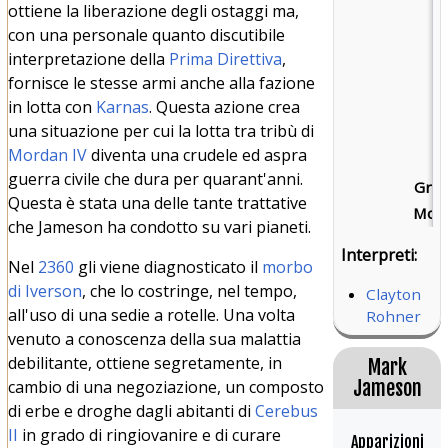
ottiene la liberazione degli ostaggi ma,
con una personale quanto discutibile
interpretazione della
Prima Direttiva
,
fornisce le stesse armi anche alla fazione
in lotta con
Karnas
. Questa azione crea
una situazione per cui la lotta tra tribù di
Mordan IV
diventa una crudele ed aspra
guerra civile che dura per quarant'anni.
Grad
Questa è stata una delle tante trattative
Mort
che Jameson ha condotto su vari pianeti.
Interpreti:
Nel
2360
gli viene diagnosticato il
morbo
di Iverson
, che lo costringe, nel tempo,
Clayton
all'uso di una sedie a rotelle. Una volta
Rohner
venuto a conoscenza della sua malattia
debilitante, ottiene segretamente, in
Mark
Jameson
cambio di una negoziazione, un composto
di erbe e droghe dagli abitanti di
Cerebus
II
in grado di ringiovanire e di curare
Apparizioni