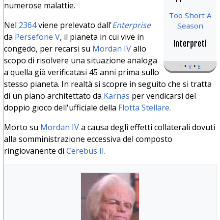
numerose malattie.
Too Short A
Nel
2364
viene prelevato dall'
Enterprise
Season
da
Persefone V
, il pianeta in cui vive in
Interpreti
congedo, per recarsi su
Mordan IV
allo
scopo di risolvere una situazione analoga
t
v
e
a quella già verificatasi 45 anni prima sullo
stesso pianeta. In realtà si scopre in seguito che si tratta
di un piano architettato da
Karnas
per vendicarsi del
doppio gioco dell'ufficiale della
Flotta Stellare
.
Morto su
Mordan IV
a causa degli effetti collaterali dovuti
alla somministrazione eccessiva del composto
ringiovanente di
Cerebus II
.