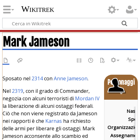
Wikitrek
Mark Jameson
Sposato nel
2314
con
Anne Jameson
.
Personaggi
Nel
2319
, con il grado di Commander,
o
negozia con alcuni terroristi di
Mordan IV
la liberazione di alcuni ostaggi federali.
Nascit
Ciò che non viene registrato da Jameson
Speci
nei rapporti è che
Karnas
ha richiesto
Organizzazion
delle armi per liberare gli ostaggi. Mark
Assegnament
Jameson acconsente allo scambio ed