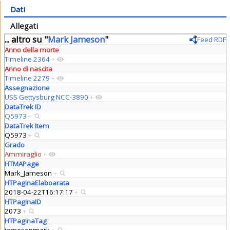
Dati
Allegati
... altro su "
Mark Jameson
"
Feed RDF
Anno della morte
Timeline 2364
+
Anno di nascita
Timeline 2279
+
Assegnazione
USS Gettysburg NCC-3890
+
DataTrek ID
Q5973
+
DataTrek Item
Q5973
+
Grado
Ammiraglio
+
HTMAPage
Mark_Jameson
+
HTPaginaElaboarata
2018-04-22T16:17:17
+
HTPaginaID
2073
+
HTPaginaTag
jamesonmark
+