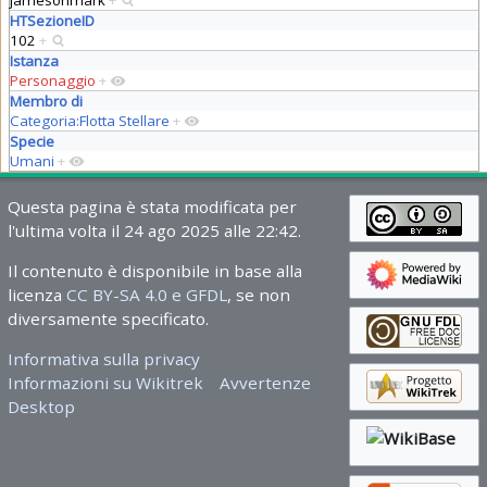
HTSezioneID
102
+
Istanza
Personaggio
+
Membro di
Categoria:Flotta Stellare
+
Specie
Umani
+
Questa pagina è stata modificata per
l'ultima volta il 24 ago 2025 alle 22:42.
Il contenuto è disponibile in base alla
licenza
CC BY-SA 4.0 e GFDL
, se non
diversamente specificato.
Informativa sulla privacy
Informazioni su Wikitrek
Avvertenze
Desktop