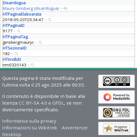
Disambigua
Maury Ginsberg (disambigua)
+
HTPaginaElaboarata
2018-05-20T20:34:47
+
HTPaginaID
9177
+
HTPaginaTag
ginsbergmauryc
+
HTSezioneID
182
+
HTimdbID
nm0320143
+
Questa pagina è stata modificata per
l'ultima volta il 25 ago 2025 alle 00:35.
Il contenuto è disponibile in base alla
licenza
CC BY-SA 4.0 e GFDL
, se non
diversamente specificato.
Informativa sulla privacy
Informazioni su Wikitrek
Avvertenze
Desktop