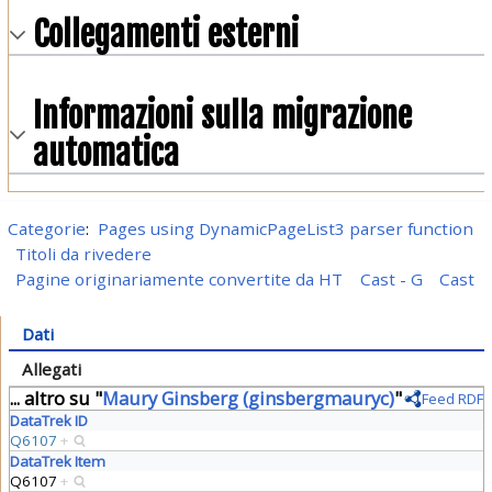
Collegamenti esterni
Informazioni sulla migrazione
automatica
Categorie
:
Pages using DynamicPageList3 parser function
Titoli da rivedere
Pagine originariamente convertite da HT
Cast - G
Cast
Dati
Allegati
... altro su "
Maury Ginsberg (ginsbergmauryc)
"
Feed RDF
DataTrek ID
Q6107
+
DataTrek Item
Q6107
+