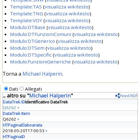
Template:TAS
(
visualizza wikitesto
)
Template:TNG
(
visualizza wikitesto
)
Template:VOY
(
visualizza wikitesto
)
Modulo:DTBase
(
visualizza wikitesto
)
Modulo:DTFunzioniComuni
(
visualizza wikitesto
)
Modulo:DTGenerico
(
visualizza wikitesto
)
Modulo:DTSem
(
visualizza wikitesto
)
Modulo:DTSpecific
(
visualizza wikitesto
)
Modulo:FunzioniGeneriche
(
visualizza wikitesto
)
Torna a
Michael Halperin
.
Dati
Allegati
... altro su "
Michael Halperin
"
Feed RDF
DataTrek ID
Identificativo DataTrek
Q6262
+
DataTrek Item
Q6262
+
HTPaginaElaboarata
2018-05-20T17:00:53
+
HTPaginaID