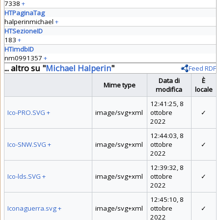
7338
+
HTPaginaTag
halperinmichael
+
HTSezioneID
183
+
HTimdbID
nm0991357
+
... altro su "
Michael Halperin
"
Feed RDF
Data di
È
Mime type
modifica
locale
12:41:25, 8
Ico-PRO.SVG
+
image/svg+xml
ottobre
✓
2022
12:44:03, 8
Ico-SNW.SVG
+
image/svg+xml
ottobre
✓
2022
12:39:32, 8
Ico-lds.SVG
+
image/svg+xml
ottobre
✓
2022
12:45:10, 8
Iconaguerra.svg
+
image/svg+xml
ottobre
✓
2022