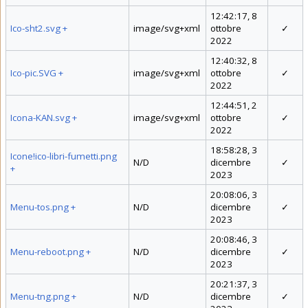
12:42:17, 8
Ico-sht2.svg
+
image/svg+xml
ottobre
✓
2022
12:40:32, 8
Ico-pic.SVG
+
image/svg+xml
ottobre
✓
2022
12:44:51, 2
Icona-KAN.svg
+
image/svg+xml
ottobre
✓
2022
18:58:28, 3
Icone!ico-libri-fumetti.png
N/D
dicembre
✓
+
2023
20:08:06, 3
Menu-tos.png
+
N/D
dicembre
✓
2023
20:08:46, 3
Menu-reboot.png
+
N/D
dicembre
✓
2023
20:21:37, 3
Menu-tng.png
+
N/D
dicembre
✓