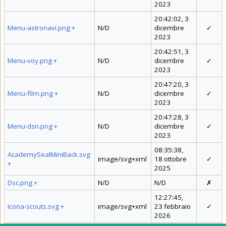
2023
20:42:02, 3
Menu-astronavi.png
+
N/D
dicembre
✓
2023
20:42:51, 3
Menu-voy.png
+
N/D
dicembre
✓
2023
20:47:20, 3
Menu-film.png
+
N/D
dicembre
✓
2023
20:47:28, 3
Menu-dsn.png
+
N/D
dicembre
✓
2023
08:35:38,
AcademySealMiniBack.svg
image/svg+xml
18 ottobre
✓
+
2025
Dsc.png
+
N/D
N/D
✗
12:27:45,
Icona-scouts.svg
+
image/svg+xml
23 febbraio
✓
2026