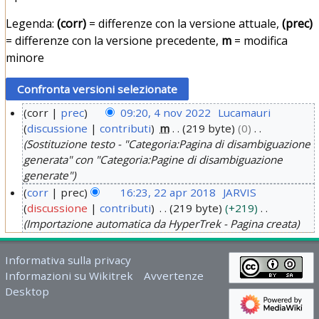
Legenda:
(corr)
= differenze con la versione attuale,
(prec)
= differenze con la versione precedente,
m
= modifica
minore
corr
prec
09:20, 4 nov 2022
Lucamauri
discussione
contributi
m
219 byte
0
4
Sostituzione testo - "Categoria:Pagina di disambiguazione
n
generata" con "Categoria:Pagine di disambiguazione
o
generate"
v
corr
prec
16:23, 22 apr 2018
JARVIS
2
discussione
contributi
219 byte
+219
2
0
Importazione automatica da HyperTrek - Pagina creata
2
2
a
2
Informativa sulla privacy
p
Informazioni su Wikitrek
Avvertenze
r
Desktop
2