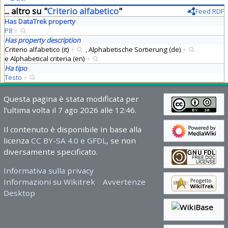
... altro su "
Criterio alfabetico
"
Feed RDF
Has DataTrek property
P8
+
Has property description
Criterio alfabetico (it)
+
,
Alphabetische Sortierung (de)
+
e
Alphabetical criteria (en)
+
Ha tipo
Testo
+
Questa pagina è stata modificata per
l'ultima volta il 7 ago 2026 alle 12:46.
Il contenuto è disponibile in base alla
licenza
CC BY-SA 4.0 e GFDL
, se non
diversamente specificato.
Informativa sulla privacy
Informazioni su Wikitrek
Avvertenze
Desktop