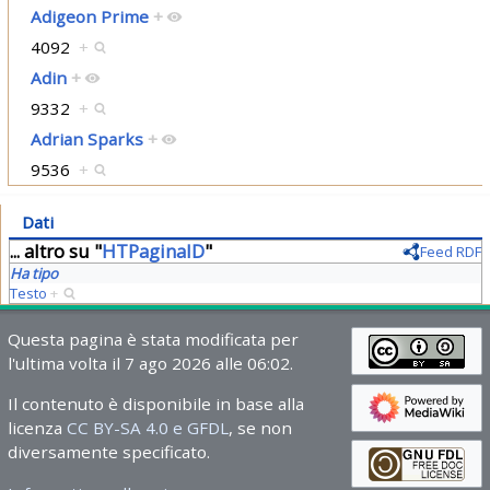
Adigeon Prime
+
4092
+
Adin
+
9332
+
Adrian Sparks
+
9536
+
Dati
... altro su "
HTPaginaID
"
Feed RDF
Ha tipo
Testo
+
Questa pagina è stata modificata per
l'ultima volta il 7 ago 2026 alle 06:02.
Il contenuto è disponibile in base alla
licenza
CC BY-SA 4.0 e GFDL
, se non
diversamente specificato.