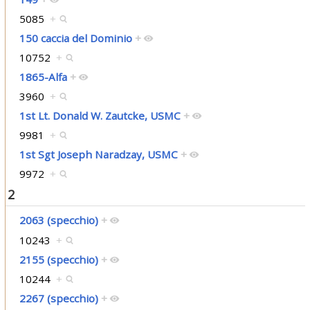
5085
+
150 caccia del Dominio
+
10752
+
1865-Alfa
+
3960
+
1st Lt. Donald W. Zautcke, USMC
+
9981
+
1st Sgt Joseph Naradzay, USMC
+
9972
+
2
2063 (specchio)
+
10243
+
2155 (specchio)
+
10244
+
2267 (specchio)
+