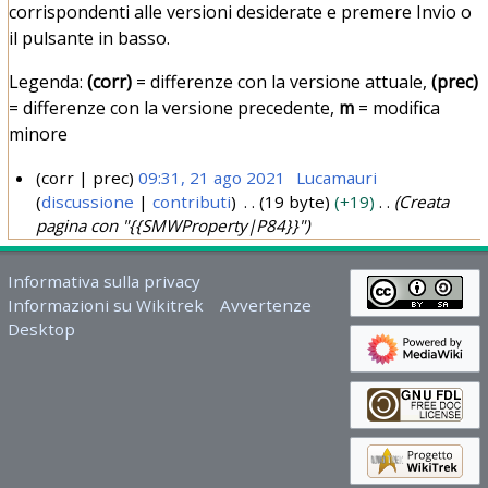
corrispondenti alle versioni desiderate e premere Invio o
il pulsante in basso.
Legenda:
(corr)
= differenze con la versione attuale,
(prec)
= differenze con la versione precedente,
m
= modifica
minore
corr
prec
09:31, 21 ago 2021
Lucamauri
discussione
contributi
19 byte
+19
Creata
2
pagina con "{{SMWProperty|P84}}"
1
a
Informativa sulla privacy
g
Informazioni su Wikitrek
Avvertenze
o
Desktop
2
0
2
1