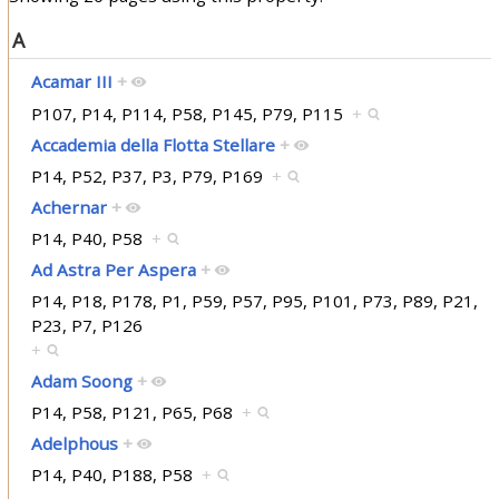
A
Acamar III
+
P107, P14, P114, P58, P145, P79, P115
+
Accademia della Flotta Stellare
+
P14, P52, P37, P3, P79, P169
+
Achernar
+
P14, P40, P58
+
Ad Astra Per Aspera
+
P14, P18, P178, P1, P59, P57, P95, P101, P73, P89, P21,
P23, P7, P126
+
Adam Soong
+
P14, P58, P121, P65, P68
+
Adelphous
+
P14, P40, P188, P58
+