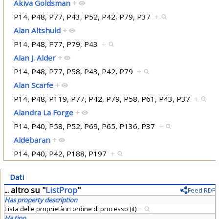
Akiva Goldsman
+
P14, P48, P77, P43, P52, P42, P79, P37
+
Alan Altshuld
+
P14, P48, P77, P79, P43
+
Alan J. Alder
+
P14, P48, P77, P58, P43, P42, P79
+
Alan Scarfe
+
P14, P48, P119, P77, P42, P79, P58, P61, P43, P37
+
Alandra La Forge
+
P14, P40, P58, P52, P69, P65, P136, P37
+
Aldebaran
+
P14, P40, P42, P188, P197
+
Dati
... altro su "
ListProp
"
Feed RDF
Has property description
Lista delle proprietà in ordine di processo (it)
+
Ha tipo