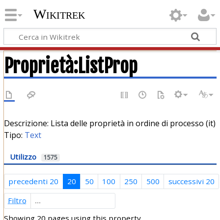
Wikitrek
Proprietà:ListProp
Descrizione: Lista delle proprietà in ordine di processo (it)
Tipo:
Text
Utilizzo
1575
precedenti 20
20
50
100
250
500
successivi 20
Filtro
Showing 20 pages using this property.