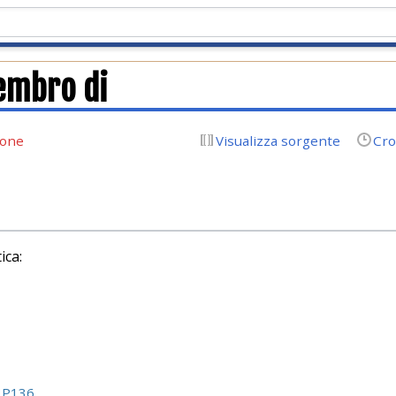
embro di
ione
Visualizza sorgente
Cro
ica:
:
P136