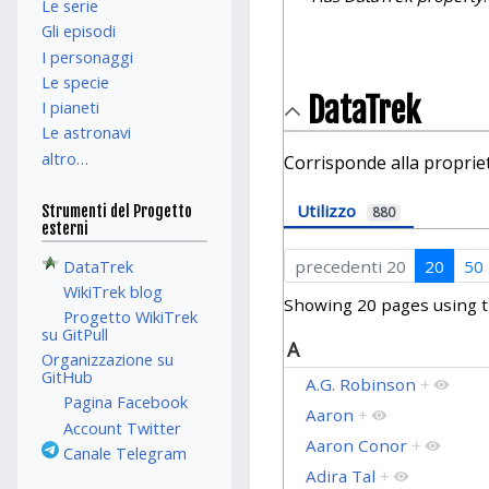
Le serie
Gli episodi
I personaggi
Le specie
DataTrek
I pianeti
Le astronavi
altro…
Corrisponde alla propri
Utilizzo
Strumenti del Progetto
880
esterni
precedenti 20
20
50
DataTrek
WikiTrek blog
Showing 20 pages using t
Progetto WikiTrek
su GitPull
A
Organizzazione su
GitHub
A.G. Robinson
+
Pagina Facebook
Aaron
+
Account Twitter
Aaron Conor
+
Canale Telegram
Adira Tal
+