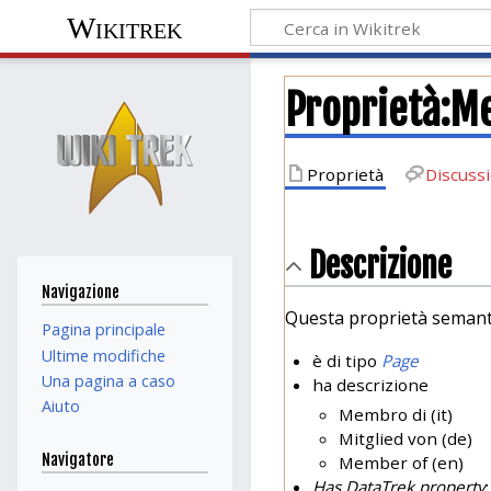
Wikitrek
Proprietà:M
Proprietà
Discuss
Descrizione
Navigazione
Questa proprietà semant
Pagina principale
Ultime modifiche
è di tipo
Page
Una pagina a caso
ha descrizione
Aiuto
Membro di (it)
Mitglied von (de)
Navigatore
Member of (en)
Has DataTrek property