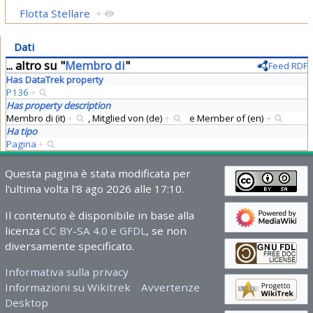
Flotta Stellare
+
Dati
... altro su "
Membro di
"
Feed RDF
Has DataTrek property
P136
+
Has property description
Membro di (it)
+
,
Mitglied von (de)
+
e
Member of (en)
+
Ha tipo
Pagina
+
Questa pagina è stata modificata per
l'ultima volta l'8 ago 2026 alle 17:10.
Il contenuto è disponibile in base alla
licenza
CC BY-SA 4.0 e GFDL
, se non
diversamente specificato.
Informativa sulla privacy
Informazioni su Wikitrek
Avvertenze
Desktop