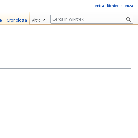
entra
Richiedi utenza
R
e
Cronologia
Altro
i
c
e
r
c
a