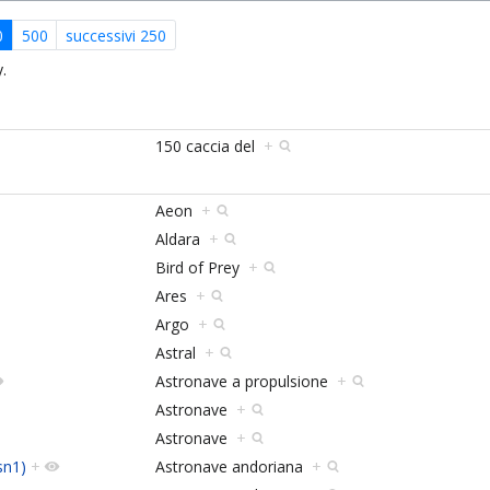
0
500
successivi 250
.
150 caccia del
+
Aeon
+
Aldara
+
Bird of Prey
+
Ares
+
Argo
+
Astral
+
Astronave a propulsione
+
Astronave
+
Astronave
+
sn1)
+
Astronave andoriana
+