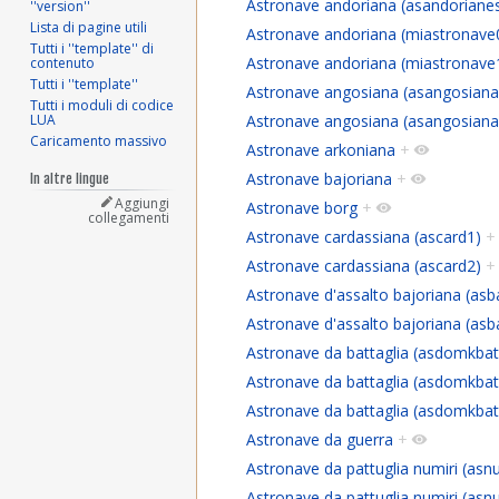
Astronave andoriana (asandoriane
''version''
Lista di pagine utili
Astronave andoriana (miastronave
Tutti i ''template'' di
Astronave andoriana (miastronave
contenuto
Tutti i ''template''
Astronave angosiana (asangosiana
Tutti i moduli di codice
Astronave angosiana (asangosiana
LUA
Caricamento massivo
Astronave arkoniana
+
Astronave bajoriana
+
In altre lingue
Aggiungi
Astronave borg
+
collegamenti
Astronave cardassiana (ascard1)
+
Astronave cardassiana (ascard2)
+
Astronave d'assalto bajoriana (asb
Astronave d'assalto bajoriana (asb
Astronave da battaglia (asdomkbat
Astronave da battaglia (asdomkbat
Astronave da battaglia (asdomkbat
Astronave da guerra
+
Astronave da pattuglia numiri (asn
Astronave da pattuglia numiri (asn