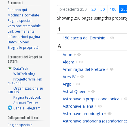
Strumenti
precedenti 250
20
50
100
25
Puntano qui
Modifiche correlate
Showing 250 pages using this property
Pagine speciali
Versione stampabile
1
Link permanente
Informazioni pagina
150 caccia del Dominio
+
Batch upload
A
Sfoglia le proprietà
Aeon
+
Strumenti del Progetto
Aldara
+
esterni
DataTrek
Ammiraglia del Pretore
+
WikiTrek blog
Ares IV
+
Progetto WikiTrek
su GitPull
Argo
+
Organizzazione su
Astral Queen
+
GitHub
Pagina Facebook
Astronave a propulsione ionica
+
Account Twitter
Astronave aliena
+
Canale Telegram
Astronave ammiraglia
+
Collegamenti utili vari
Astronave andoriana (asandoriane
Pagina speciale