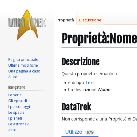
Proprietà
Discussione
Proprietà:Nome
Vai
Vai
Descrizione
Pagina principale
Ultime modifiche
alla
alla
Una pagina a caso
navigazione
ricerca
Questa proprietà semantica:
Aiuto
è di tipo
Text
Navigatore
ha descrizione
Nome
Le serie
Gli episodi
DataTrek
I personaggi
Le specie
I pianeti
Non
corrisponde a una Proprietà di D
Le astronavi
altro…
Utilizzo
979