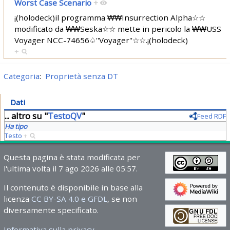
Worst Case Scenario
+
¡(holodeck)il programma ₩₩Insurrection Alpha☆☆
modificato da ₩₩Seska☆☆ mette in pericolo la ₩₩USS
Voyager NCC-74656♤''Voyager''☆☆.¡(holodeck)
+
Categoria
:
Proprietà senza DT
Dati
... altro su "
TestoQV
"
Feed RDF
Ha tipo
Testo
+
Questa pagina è stata modificata per
l'ultima volta il 7 ago 2026 alle 05:57.
Il contenuto è disponibile in base alla
licenza
CC BY-SA 4.0 e GFDL
, se non
diversamente specificato.
Informativa sulla privacy