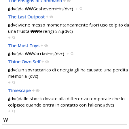
The Ensigns of Command
+
¡(dvc)da ₩₩Gosheven☆☆.¡(dvc)
+
The Last Outpost
+
¡(dvc)viene messo momentaneamente fuori uso colpito da
una frusta ₩₩ferengi☆☆.¡(dvc)
+
The Most Toys
+
¡(dvc)da ₩₩Varria☆☆.¡(dvc)
+
Thine Own Self
+
¡(dvc)un sovraccarico di energia gli ha causato una perdita 
memoria.¡(dvc)
+
Timescape
+
¡(dvc)dallo shock dovuto alla differenza temporale che lo
colpisce quando entra in contatto con l'alieno.¡(dvc)
+
W