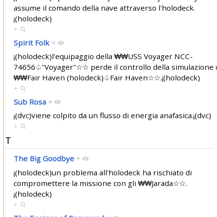
assume il comando della nave attraverso l'holodeck.
¡(holodeck)
+
Spirit Folk
+
¡(holodeck)l'equipaggio della ₩₩USS Voyager NCC-
74656♤''Voyager''☆☆ perde il controllo della simulazione 
₩₩Fair Haven (holodeck)♤Fair Haven☆☆.¡(holodeck)
+
Sub Rosa
+
¡(dvc)viene colpito da un flusso di energia anafasica.¡(dvc)
+
T
The Big Goodbye
+
¡(holodeck)un problema all'holodeck ha rischiato di
compromettere la missione con gli ₩₩Jarada☆☆.
¡(holodeck)
+