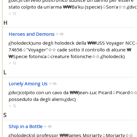
¡(dvc)il cervello positronico subisce un danno per essere
stato colpito da un'arma ₩₩Ba'ku (specie)♤Son'a☆☆.¡(dv
+
H
Heroes and Demons
+
¡(holodeck)uno degli holodeck della ₩₩USS Voyager NCC-
74656♤''Voyager''☆☆ cade sotto il controllo di alcune ₩
₩Specie fotonica♤creature fotoniche☆☆.¡(holodeck)
+
L
Lonely Among Us
+
¡(dvc)colpito con un cavo da ₩₩Jean-Luc Picard♤Picard☆
posseduto da degli alieni.¡(dvc)
+
S
Ship in a Bottle
+
¡(holodeck)il professor ₩₩James Moriarty♤Moriarty☆☆