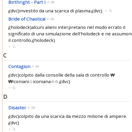
Birthright - Part I
+
¡(dvc)investito da una scarica di plasma.¡(dvc)
+
Bride of Chaotica!
+
¡(holodeck)alcuni alieni interpretano nel modo errato il
significato di una simulazione dell'holodeck e ne assumon
il controllo.¡(holodeck)
+
C
Contagion
+
¡(dvc)colpito dalla consolle della sala di controllo ₩
₩Iconiani♤iconiana☆☆.¡(dvc)
+
D
Disaster
+
¡(dvc)colpito da una scarica da mezzo milione di ampere.
¡(dvc)
+