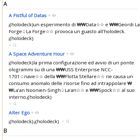
A
A Fistful of Datas
+
¡(holodeck)un esperimento di ₩₩Data☆☆ e ₩₩Geordi La
Forge♤La Forge☆☆ provoca un guasto all'holodeck.
¡(holodeck)
+
A Space Adventure Hour
+
¡(holodeck)la prima configurazione ed avvio di un ponte
ologrammi su di una ₩₩USS Enterprise NCC-
1701♤nave☆☆ della ₩₩Flotta Stellare☆☆ ne causa un
consumo anomalo delle risorse fino ad intrappolare ₩
₩La'an Noonien-Singh♤La'an☆☆ e ₩₩Spock☆☆ al suo
interno.¡(holodeck)
+
Alter Ego
+
¡(holodeck).¡(holodeck)
+
B