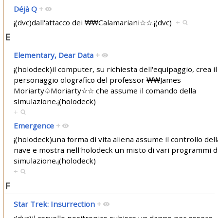
Déjà Q
+
¡(dvc)dall'attacco dei ₩₩Calamariani☆☆.¡(dvc)
+
E
Elementary, Dear Data
+
¡(holodeck)il computer, su richiesta dell'equipaggio, crea il
personaggio olografico del professor ₩₩James
Moriarty♤Moriarty☆☆ che assume il comando della
simulazione.¡(holodeck)
+
Emergence
+
¡(holodeck)una forma di vita aliena assume il controllo dell
nave e mostra nell'holodeck un misto di vari programmi d
simulazione.¡(holodeck)
+
F
Star Trek: Insurrection
+