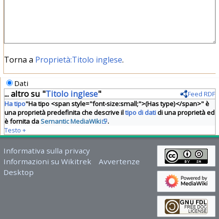
Torna a
Proprietà:Titolo inglese
.
Dati
... altro su "
Titolo inglese
"
Feed RDF
Ha tipo
"Ha tipo <span style="font-size:small;">(Has type)</span>" è
una proprietà predefinita che descrive il
tipo di dati
di una proprietà ed
è fornita da
Semantic MediaWiki
.
Testo
+
Informativa sulla privacy
Informazioni su Wikitrek
Avvertenze
Desktop