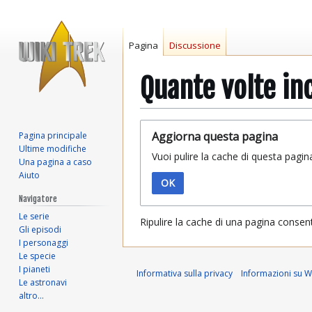
Pagina
Discussione
Quante volte in
Vai
Vai
Aggiorna questa pagina
Pagina principale
alla
alla
Ultime modifiche
Vuoi pulire la cache di questa pagin
navigazione
ricerca
Una pagina a caso
Aiuto
OK
Navigatore
Le serie
Ripulire la cache di una pagina consen
Gli episodi
I personaggi
Le specie
I pianeti
Informativa sulla privacy
Informazioni su Wi
Le astronavi
altro…