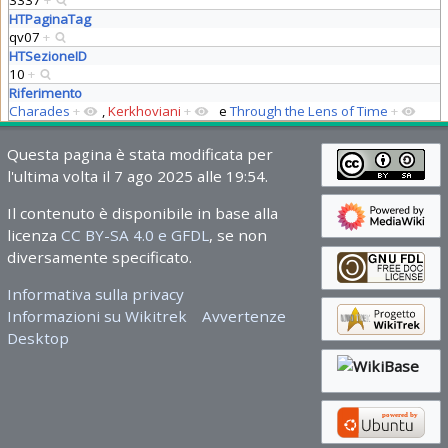
3337
+
HTPaginaTag
qv07
+
HTSezioneID
10
+
Riferimento
Charades
+
,
Kerkhoviani
+
e
Through the Lens of Time
+
Questa pagina è stata modificata per
l'ultima volta il 7 ago 2025 alle 19:54.
Il contenuto è disponibile in base alla
licenza
CC BY-SA 4.0 e GFDL
, se non
diversamente specificato.
Informativa sulla privacy
Informazioni su Wikitrek
Avvertenze
Desktop