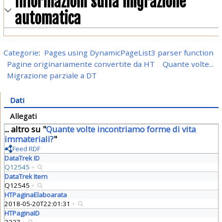
Informazioni sulla migrazione
automatica
Categorie
:
Pages using DynamicPageList3 parser function
Pagine originariamente convertite da HT
Quante volte...
Migrazione parziale a DT
Dati
Allegati
... altro su "
Quante volte incontriamo forme di vita
immateriali?
"
Feed RDF
DataTrek ID
Q12545
+
DataTrek Item
Q12545
+
HTPaginaElaboarata
2018-05-20T22:01:31
+
HTPaginaID