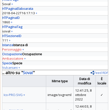
Soval
+
HTPaginaElaboarata
2018-04-22T16:17:13
+
HTPaginaID
1860
+
HTPaginaTag
soval
+
HTSezioneID
111
+
Istanza
Istanza di
Personaggio
+
Occupazione
Occupazione
Ambasciatore
+
Specie
Specie
Vulcaniani
+
... altro su "
Soval
"
Feed RDF
Data di
È
Mime type
modifica
locale
12:41:25, 8
Ico-PRO.SVG
+
image/svg+xml
ottobre
✓
2022
12:44:03, 8