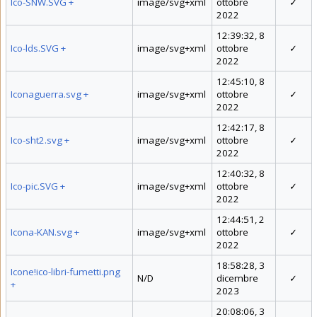
Ico-SNW.SVG
+
image/svg+xml
ottobre
✓
2022
12:39:32, 8
Ico-lds.SVG
+
image/svg+xml
ottobre
✓
2022
12:45:10, 8
Iconaguerra.svg
+
image/svg+xml
ottobre
✓
2022
12:42:17, 8
Ico-sht2.svg
+
image/svg+xml
ottobre
✓
2022
12:40:32, 8
Ico-pic.SVG
+
image/svg+xml
ottobre
✓
2022
12:44:51, 2
Icona-KAN.svg
+
image/svg+xml
ottobre
✓
2022
18:58:28, 3
Icone!ico-libri-fumetti.png
N/D
dicembre
✓
+
2023
20:08:06, 3