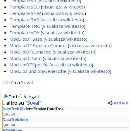
Template:SA
(
visualizza wikitesto
)
Template:SCO
(
visualizza wikitesto
)
Template:SNW
(
visualizza wikitesto
)
Template:TAS
(
visualizza wikitesto
)
Template:TNG
(
visualizza wikitesto
)
Template:VOY
(
visualizza wikitesto
)
Modulo:DTBase
(
visualizza wikitesto
)
Modulo:DTFunzioniComuni
(
visualizza wikitesto
)
Modulo:DTGenerico
(
visualizza wikitesto
)
Modulo:DTSem
(
visualizza wikitesto
)
Modulo:DTSpecific
(
visualizza wikitesto
)
Modulo:FunzioniGeneriche
(
visualizza wikitesto
)
Torna a
Soval
.
Dati
Allegati
... altro su "
Soval
"
Feed RDF
DataTrek ID
Identificativo DataTrek
Q8368
+
DataTrek Item
Q8368
+
HTMAPage