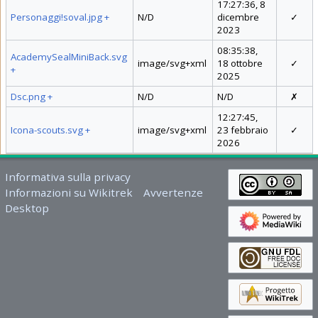
17:27:36, 8
Personaggi!soval.jpg
+
N/D
dicembre
✓
2023
08:35:38,
AcademySealMiniBack.svg
image/svg+xml
18 ottobre
✓
+
2025
Dsc.png
+
N/D
N/D
✗
12:27:45,
Icona-scouts.svg
+
image/svg+xml
23 febbraio
✓
2026
Informativa sulla privacy
Informazioni su Wikitrek
Avvertenze
Desktop