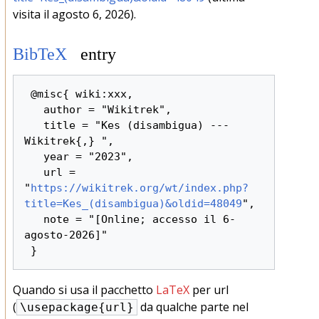
visita il agosto 6, 2026).
BibTeX
entry
 @misc{ wiki:xxx,

   author = "Wikitrek",

   title = "Kes (disambigua) --- 
Wikitrek{,} ",

   year = "2023",

   url = 
"
https://wikitrek.org/wt/index.php?
title=Kes_(disambigua)&oldid=48049
",

   note = "[Online; accesso il 6-
agosto-2026]"

Quando si usa il pacchetto
LaTeX
per url
(
da qualche parte nel
\usepackage{url}