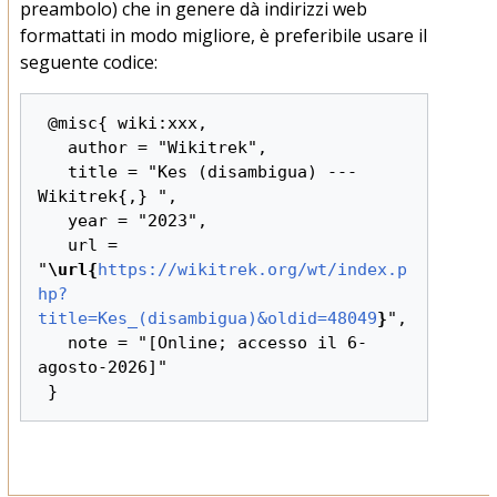
preambolo) che in genere dà indirizzi web
formattati in modo migliore, è preferibile usare il
seguente codice:
 @misc{ wiki:xxx,

   author = "Wikitrek",

   title = "Kes (disambigua) --- 
Wikitrek{,} ",

   year = "2023",

   url = 
"
\url{
https://wikitrek.org/wt/index.p
hp?
title=Kes_(disambigua)&oldid=48049
}
",

   note = "[Online; accesso il 6-
agosto-2026]"
