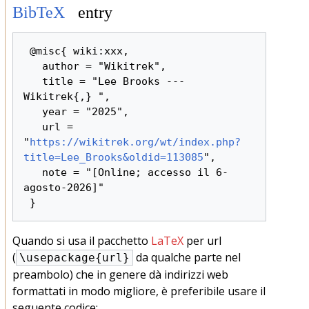
BibTeX
entry
 @misc{ wiki:xxx,

   author = "Wikitrek",

   title = "Lee Brooks --- 
Wikitrek{,} ",

   year = "2025",

   url = 
"
https://wikitrek.org/wt/index.php?
title=Lee_Brooks&oldid=113085
",

   note = "[Online; accesso il 6-
agosto-2026]"

Quando si usa il pacchetto
LaTeX
per url
(
da qualche parte nel
\usepackage{url}
preambolo) che in genere dà indirizzi web
formattati in modo migliore, è preferibile usare il
seguente codice: