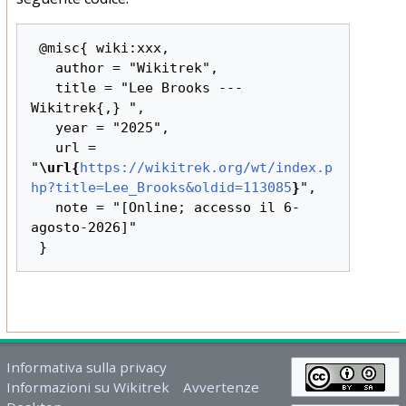
 @misc{ wiki:xxx,

   author = "Wikitrek",

   title = "Lee Brooks --- 
Wikitrek{,} ",

   year = "2025",

   url = 
"
\url{
https://wikitrek.org/wt/index.p
hp?title=Lee_Brooks&oldid=113085
}
",

   note = "[Online; accesso il 6-
agosto-2026]"

Informativa sulla privacy
Informazioni su Wikitrek
Avvertenze