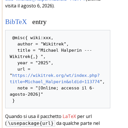
visita il agosto 6, 2026).
BibTeX
entry
 @misc{ wiki:xxx,

   author = "Wikitrek",

   title = "Michael Halperin --- 
Wikitrek{,} ",

   year = "2025",

   url = 
"
https://wikitrek.org/wt/index.php?
title=Michael_Halperin&oldid=113774
",

   note = "[Online; accesso il 6-
agosto-2026]"

Quando si usa il pacchetto
LaTeX
per url
(
da qualche parte nel
\usepackage{url}