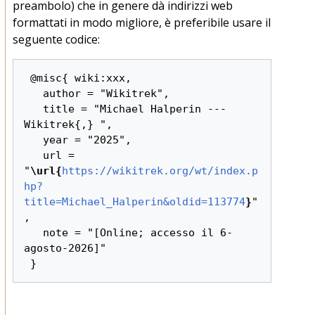
preambolo) che in genere dà indirizzi web
formattati in modo migliore, è preferibile usare il
seguente codice:
 @misc{ wiki:xxx,

   author = "Wikitrek",

   title = "Michael Halperin --- 
Wikitrek{,} ",

   year = "2025",

   url = 
"
\url{
https://wikitrek.org/wt/index.p
hp?
title=Michael_Halperin&oldid=113774
}
"
,

   note = "[Online; accesso il 6-
agosto-2026]"
