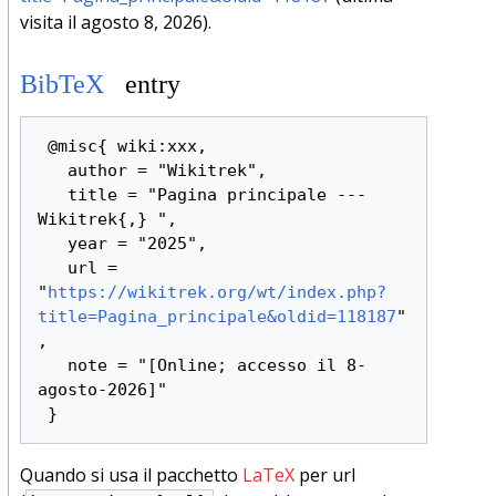
visita il agosto 8, 2026).
BibTeX
entry
 @misc{ wiki:xxx,

   author = "Wikitrek",

   title = "Pagina principale --- 
Wikitrek{,} ",

   year = "2025",

   url = 
"
https://wikitrek.org/wt/index.php?
title=Pagina_principale&oldid=118187
"
,

   note = "[Online; accesso il 8-
agosto-2026]"

Quando si usa il pacchetto
LaTeX
per url