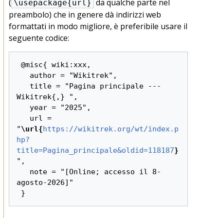
(
da qualche parte nel
\usepackage{url}
preambolo) che in genere dà indirizzi web
formattati in modo migliore, è preferibile usare il
seguente codice:
 @misc{ wiki:xxx,

   author = "Wikitrek",

   title = "Pagina principale --- 
Wikitrek{,} ",

   year = "2025",

   url = 
"
\url{
https://wikitrek.org/wt/index.p
hp?
title=Pagina_principale&oldid=118187
}
",

   note = "[Online; accesso il 8-
agosto-2026]"
