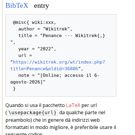
BibTeX
entry
 @misc{ wiki:xxx,

   author = "Wikitrek",

   title = "Penance --- Wikitrek{,} 
",

   year = "2022",

   url = 
"
https://wikitrek.org/wt/index.php?
title=Penance&oldid=36886
",

   note = "[Online; accesso il 6-
agosto-2026]"

Quando si usa il pacchetto
LaTeX
per url
(
da qualche parte nel
\usepackage{url}
preambolo) che in genere dà indirizzi web
formattati in modo migliore, è preferibile usare il
seguente codice: