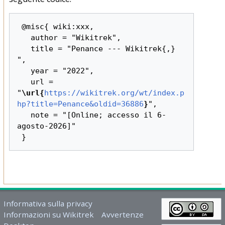
 @misc{ wiki:xxx,

   author = "Wikitrek",

   title = "Penance --- Wikitrek{,} 
",

   year = "2022",

   url = 
"
\url{
https://wikitrek.org/wt/index.p
hp?title=Penance&oldid=36886
}
",

   note = "[Online; accesso il 6-
agosto-2026]"

Informativa sulla privacy
Informazioni su Wikitrek
Avvertenze