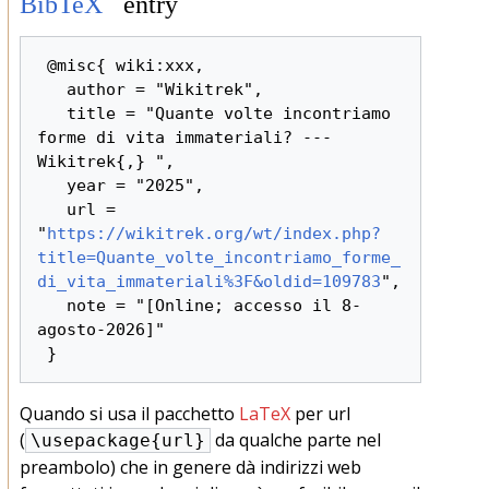
BibTeX
entry
 @misc{ wiki:xxx,

   author = "Wikitrek",

   title = "Quante volte incontriamo 
forme di vita immateriali? --- 
Wikitrek{,} ",

   year = "2025",

   url = 
"
https://wikitrek.org/wt/index.php?
title=Quante_volte_incontriamo_forme_
di_vita_immateriali%3F&oldid=109783
",

   note = "[Online; accesso il 8-
agosto-2026]"

Quando si usa il pacchetto
LaTeX
per url
(
da qualche parte nel
\usepackage{url}
preambolo) che in genere dà indirizzi web