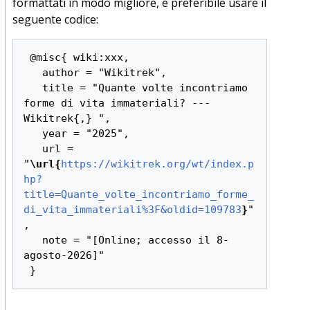
formattati in modo migliore, è preferibile usare il
seguente codice:
 @misc{ wiki:xxx,

   author = "Wikitrek",

   title = "Quante volte incontriamo 
forme di vita immateriali? --- 
Wikitrek{,} ",

   year = "2025",

   url = 
"
\url{
https://wikitrek.org/wt/index.p
hp?
title=Quante_volte_incontriamo_forme_
di_vita_immateriali%3F&oldid=109783
}
"
,

   note = "[Online; accesso il 8-
agosto-2026]"
