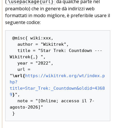
(
da qualche parte nel
\usepackage{url}
preambolo) che in genere dà indirizzi web
formattati in modo migliore, è preferibile usare il
seguente codice:
 @misc{ wiki:xxx,

   author = "Wikitrek",

   title = "Star Trek: Countdown --- 
Wikitrek{,} ",

   year = "2022",

   url = 
"
\url{
https://wikitrek.org/wt/index.p
hp?
title=Star_Trek:_Countdown&oldid=4368
9
}
",

   note = "[Online; accesso il 7-
agosto-2026]"
