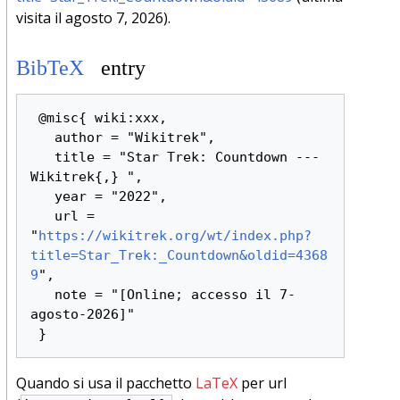
visita il agosto 7, 2026).
BibTeX
entry
 @misc{ wiki:xxx,

   author = "Wikitrek",

   title = "Star Trek: Countdown --- 
Wikitrek{,} ",

   year = "2022",

   url = 
"
https://wikitrek.org/wt/index.php?
title=Star_Trek:_Countdown&oldid=4368
9
",

   note = "[Online; accesso il 7-
agosto-2026]"

Quando si usa il pacchetto
LaTeX
per url