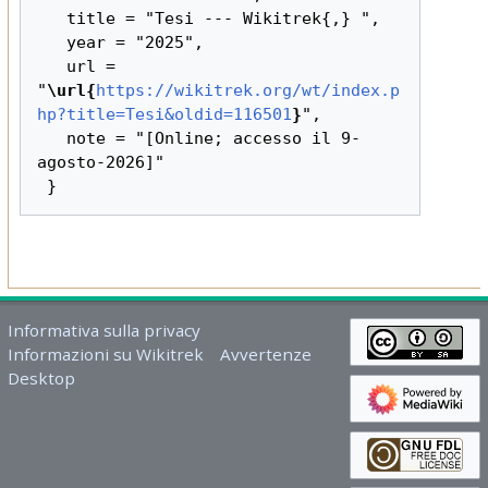
   title = "Tesi --- Wikitrek{,} ",

   year = "2025",

   url = 
"
\url{
https://wikitrek.org/wt/index.p
hp?title=Tesi&oldid=116501
}
",

   note = "[Online; accesso il 9-
agosto-2026]"

Informativa sulla privacy
Informazioni su Wikitrek
Avvertenze
Desktop