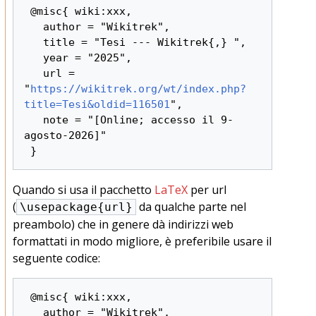
 @misc{ wiki:xxx,

   author = "Wikitrek",

   title = "Tesi --- Wikitrek{,} ",

   year = "2025",

   url = 
"
https://wikitrek.org/wt/index.php?
title=Tesi&oldid=116501
",

   note = "[Online; accesso il 9-
agosto-2026]"

Quando si usa il pacchetto
LaTeX
per url
(
da qualche parte nel
\usepackage{url}
preambolo) che in genere dà indirizzi web
formattati in modo migliore, è preferibile usare il
seguente codice:
 @misc{ wiki:xxx,

   author = "Wikitrek",
