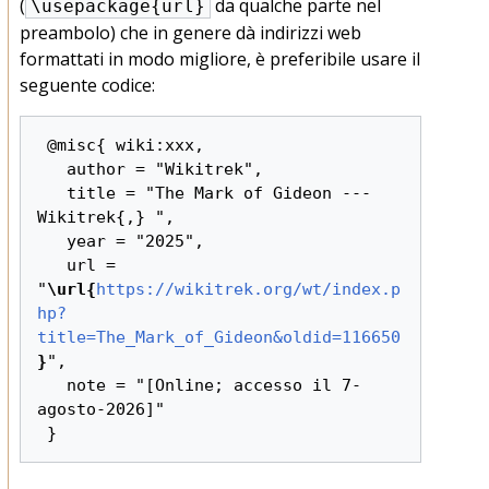
(
da qualche parte nel
\usepackage{url}
preambolo) che in genere dà indirizzi web
formattati in modo migliore, è preferibile usare il
seguente codice:
 @misc{ wiki:xxx,

   author = "Wikitrek",

   title = "The Mark of Gideon --- 
Wikitrek{,} ",

   year = "2025",

   url = 
"
\url{
https://wikitrek.org/wt/index.p
hp?
title=The_Mark_of_Gideon&oldid=116650
}
",

   note = "[Online; accesso il 7-
agosto-2026]"
