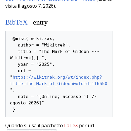
visita il agosto 7, 2026).
BibTeX
entry
 @misc{ wiki:xxx,

   author = "Wikitrek",

   title = "The Mark of Gideon --- 
Wikitrek{,} ",

   year = "2025",

   url = 
"
https://wikitrek.org/wt/index.php?
title=The_Mark_of_Gideon&oldid=116650
",

   note = "[Online; accesso il 7-
agosto-2026]"

Quando si usa il pacchetto
LaTeX
per url