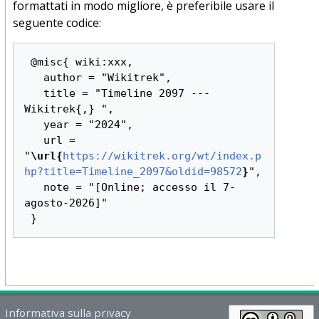
formattati in modo migliore, è preferibile usare il
seguente codice:
 @misc{ wiki:xxx,

   author = "Wikitrek",

   title = "Timeline 2097 --- 
Wikitrek{,} ",

   year = "2024",

   url = 
"
\url{
https://wikitrek.org/wt/index.p
hp?title=Timeline_2097&oldid=98572
}
",

   note = "[Online; accesso il 7-
agosto-2026]"

Informativa sulla privacy