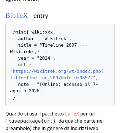
BibTeX
entry
 @misc{ wiki:xxx,

   author = "Wikitrek",

   title = "Timeline 2097 --- 
Wikitrek{,} ",

   year = "2024",

   url = 
"
https://wikitrek.org/wt/index.php?
title=Timeline_2097&oldid=98572
",

   note = "[Online; accesso il 7-
agosto-2026]"

Quando si usa il pacchetto
LaTeX
per url
(
da qualche parte nel
\usepackage{url}
preambolo) che in genere dà indirizzi web