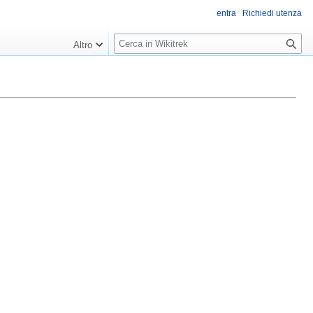
entra
Richiedi utenza
R
Altro
i
c
e
r
c
a