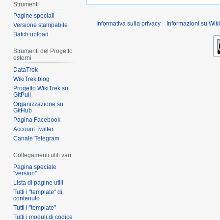
Strumenti
Pagine speciali
Informativa sulla privacy
Informazioni su Wiki
Versione stampabile
Batch upload
Strumenti del Progetto
esterni
DataTrek
WikiTrek blog
Progetto WikiTrek su
GitPull
Organizzazione su
GitHub
Pagina Facebook
Account Twitter
Canale Telegram
Collegamenti utili vari
Pagina speciale
''version''
Lista di pagine utili
Tutti i ''template'' di
contenuto
Tutti i ''template''
Tutti i moduli di codice