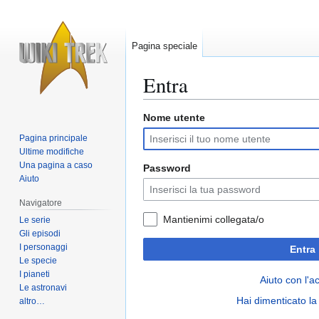
Pagina speciale
Entra
Nome utente
Vai
Vai
alla
alla
Pagina principale
navigazione
ricerca
Ultime modifiche
Una pagina a caso
Password
Aiuto
Navigatore
Mantienimi collegata/o
Le serie
Gli episodi
I personaggi
Entra
Le specie
I pianeti
Aiuto con l'a
Le astronavi
Hai dimenticato l
altro…