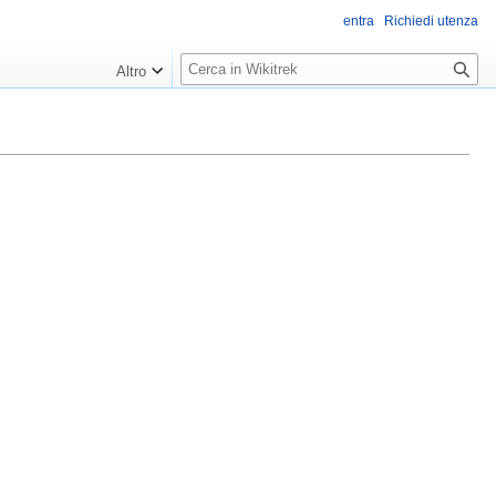
entra
Richiedi utenza
R
Altro
i
c
e
r
c
a