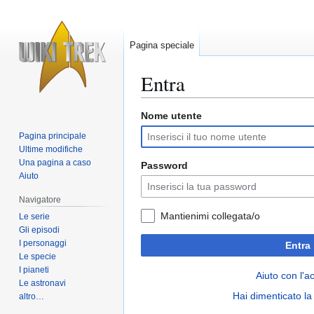
Pagina speciale
Entra
Nome utente
Vai
Vai
alla
alla
Pagina principale
navigazione
ricerca
Ultime modifiche
Una pagina a caso
Password
Aiuto
Navigatore
Mantienimi collegata/o
Le serie
Gli episodi
I personaggi
Entra
Le specie
I pianeti
Aiuto con l'a
Le astronavi
Hai dimenticato l
altro…