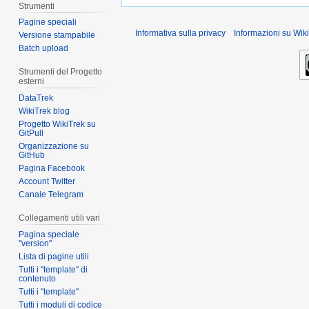
Strumenti
Pagine speciali
Informativa sulla privacy
Informazioni su Wiki
Versione stampabile
Batch upload
Strumenti del Progetto
esterni
DataTrek
WikiTrek blog
Progetto WikiTrek su
GitPull
Organizzazione su
GitHub
Pagina Facebook
Account Twitter
Canale Telegram
Collegamenti utili vari
Pagina speciale
''version''
Lista di pagine utili
Tutti i ''template'' di
contenuto
Tutti i ''template''
Tutti i moduli di codice