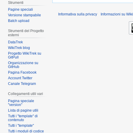
Strumenti
Pagine speciali
Informativa sulla privacy
Informazioni su Wiki
Versione stampabile
Batch upload
Strumenti del Progetto
esterni
DataTrek
WikiTrek blog
Progetto WikiTrek su
GitPull
Organizzazione su
GitHub
Pagina Facebook
Account Twitter
Canale Telegram
Collegamenti utili vari
Pagina speciale
''version''
Lista di pagine utili
Tutti i ''template'' di
contenuto
Tutti i ''template''
Tutti i moduli di codice