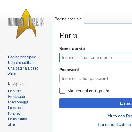
Pagina speciale
Entra
Nome utente
Vai
Vai
alla
alla
Pagina principale
navigazione
ricerca
Ultime modifiche
Una pagina a caso
Password
Aiuto
Navigatore
Mantienimi collegata/o
Le serie
Gli episodi
I personaggi
Entra
Le specie
I pianeti
Aiuto con l'a
Le astronavi
Hai dimenticato l
altro…