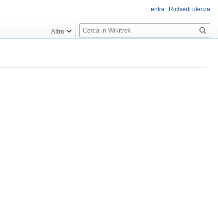
entra
Richiedi utenza
R
Altro
i
c
e
r
c
a