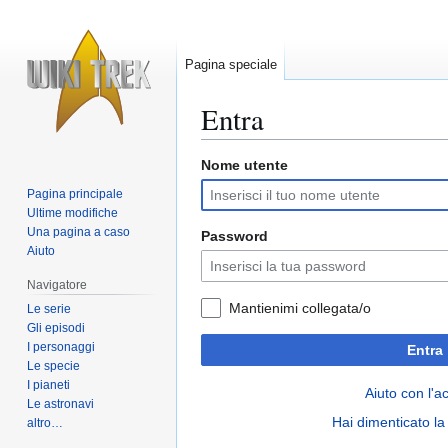
Pagina speciale
Entra
Nome utente
Vai
Vai
alla
alla
Pagina principale
navigazione
ricerca
Ultime modifiche
Una pagina a caso
Password
Aiuto
Navigatore
Mantienimi collegata/o
Le serie
Gli episodi
I personaggi
Entra
Le specie
I pianeti
Aiuto con l'a
Le astronavi
Hai dimenticato l
altro…