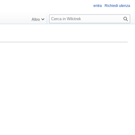
entra
Richiedi utenza
R
Altro
i
c
e
r
c
a