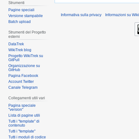
Strumenti
Pagine speciali
Informativa sulla privacy
Informazioni su Wiki
Versione stampabile
Batch upload
Strumenti del Progetto
esterni
DataTrek
WikiTrek blog
Progetto WikiTrek su
GitPull
Organizzazione su
GitHub
Pagina Facebook
Account Twitter
Canale Telegram
Collegamenti utili vari
Pagina speciale
''version''
Lista di pagine utili
Tutti i ''template'' di
contenuto
Tutti i ''template''
Tutti i moduli di codice