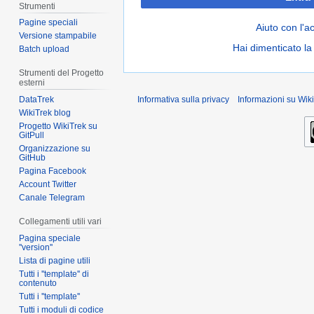
Strumenti
Pagine speciali
Aiuto con l'a
Versione stampabile
Hai dimenticato l
Batch upload
Strumenti del Progetto
esterni
DataTrek
Informativa sulla privacy
Informazioni su Wiki
WikiTrek blog
Progetto WikiTrek su
GitPull
Organizzazione su
GitHub
Pagina Facebook
Account Twitter
Canale Telegram
Collegamenti utili vari
Pagina speciale
''version''
Lista di pagine utili
Tutti i ''template'' di
contenuto
Tutti i ''template''
Tutti i moduli di codice