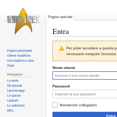
Pagina speciale
Entra
Vai
Vai
Per poter accedere a questa p
alla
alla
Pagina principale
necessario eseguire l'accesso.
navigazione
ricerca
Ultime modifiche
Una pagina a caso
Aiuto
Nome utente
Navigatore
Le serie
Gli episodi
Password
I personaggi
Le specie
I pianeti
Mantienimi collegata/o
Le astronavi
altro…
Entra