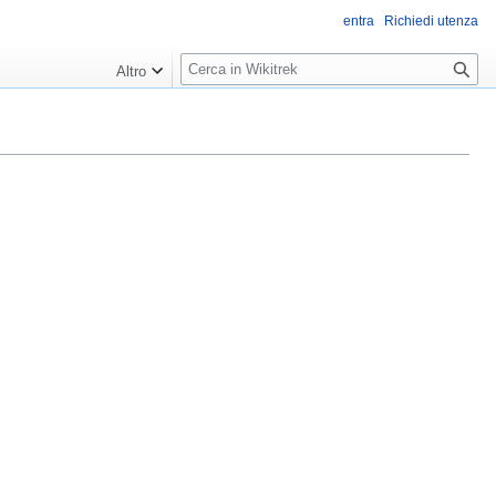
entra
Richiedi utenza
R
Altro
i
c
e
r
c
a