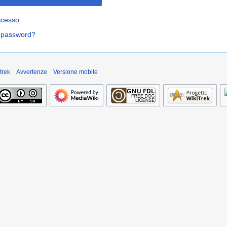
ccesso
a password?
trek
Avvertenze
Versione mobile