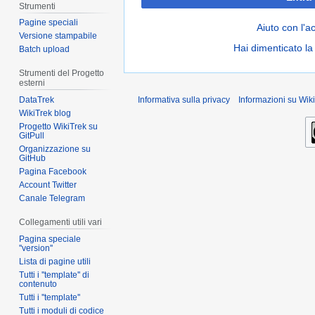
Strumenti
Pagine speciali
Aiuto con l'a
Versione stampabile
Hai dimenticato l
Batch upload
Strumenti del Progetto
esterni
DataTrek
Informativa sulla privacy
Informazioni su Wiki
WikiTrek blog
Progetto WikiTrek su
GitPull
Organizzazione su
GitHub
Pagina Facebook
Account Twitter
Canale Telegram
Collegamenti utili vari
Pagina speciale
''version''
Lista di pagine utili
Tutti i ''template'' di
contenuto
Tutti i ''template''
Tutti i moduli di codice