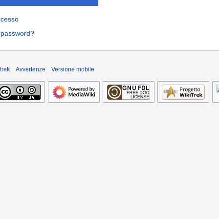
ccesso
a password?
trek
Avvertenze
Versione mobile