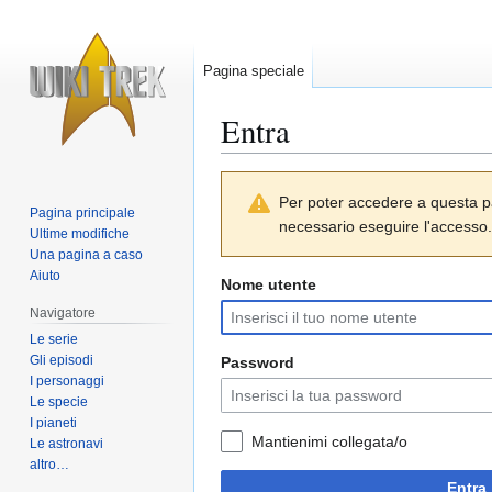
Pagina speciale
Entra
Vai
Vai
Per poter accedere a questa p
alla
alla
Pagina principale
necessario eseguire l'accesso.
navigazione
ricerca
Ultime modifiche
Una pagina a caso
Aiuto
Nome utente
Navigatore
Le serie
Gli episodi
Password
I personaggi
Le specie
I pianeti
Mantienimi collegata/o
Le astronavi
altro…
Entra