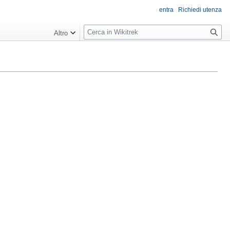
entra
Richiedi utenza
R
Altro
i
c
e
r
c
a