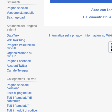
Strumenti
Pagine speciali
Aiuto con l'a
Versione stampabile
Hai dimenticato l
Batch upload
Strumenti del Progetto
esterni
DataTrek
Informativa sulla privacy
Informazioni su Wiki
WikiTrek blog
Progetto WikiTrek su
GitPull
Organizzazione su
GitHub
Pagina Facebook
Account Twitter
Canale Telegram
Collegamenti utili vari
Pagina speciale
''version''
Lista di pagine utili
Tutti i ''template'' di
contenuto
Tutti i ''template''
Tutti i moduli di codice