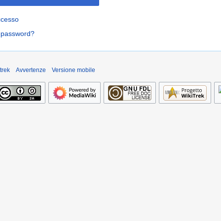
ccesso
a password?
trek
Avvertenze
Versione mobile