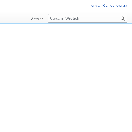
entra
Richiedi utenza
R
Altro
i
c
e
r
c
a