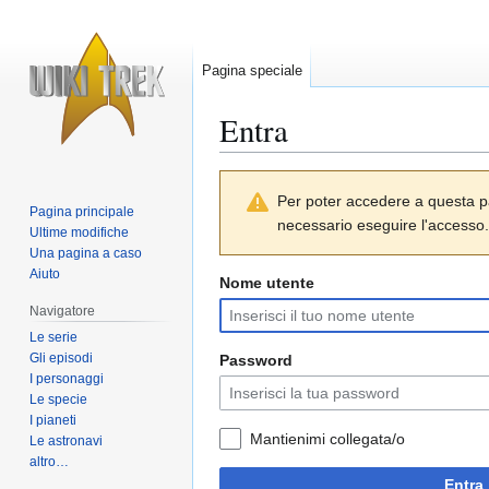
Pagina speciale
Entra
Vai
Vai
Per poter accedere a questa p
alla
alla
Pagina principale
necessario eseguire l'accesso.
navigazione
ricerca
Ultime modifiche
Una pagina a caso
Aiuto
Nome utente
Navigatore
Le serie
Gli episodi
Password
I personaggi
Le specie
I pianeti
Mantienimi collegata/o
Le astronavi
altro…
Entra