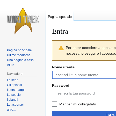
Pagina speciale
Entra
Vai
Vai
Per poter accedere a questa p
alla
alla
Pagina principale
necessario eseguire l'accesso.
navigazione
ricerca
Ultime modifiche
Una pagina a caso
Aiuto
Nome utente
Navigatore
Le serie
Gli episodi
Password
I personaggi
Le specie
I pianeti
Mantienimi collegata/o
Le astronavi
altro…
Entra