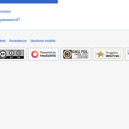
ccesso
a password?
trek
Avvertenze
Versione mobile