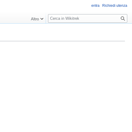
entra
Richiedi utenza
R
Altro
i
c
e
r
c
a