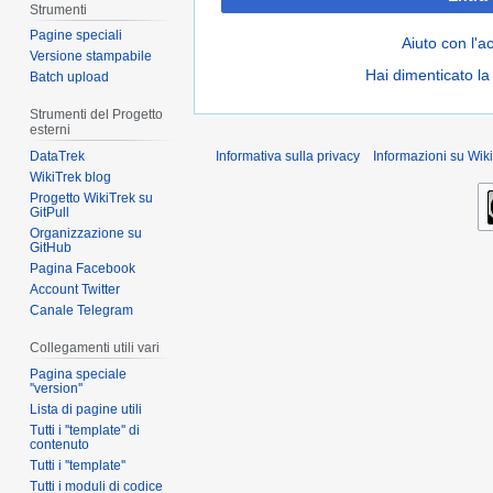
Strumenti
Pagine speciali
Aiuto con l'a
Versione stampabile
Hai dimenticato l
Batch upload
Strumenti del Progetto
esterni
DataTrek
Informativa sulla privacy
Informazioni su Wiki
WikiTrek blog
Progetto WikiTrek su
GitPull
Organizzazione su
GitHub
Pagina Facebook
Account Twitter
Canale Telegram
Collegamenti utili vari
Pagina speciale
''version''
Lista di pagine utili
Tutti i ''template'' di
contenuto
Tutti i ''template''
Tutti i moduli di codice