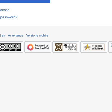
ccesso
a password?
trek
Avvertenze
Versione mobile