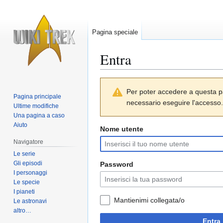
Pagina speciale
Entra
Vai
Vai
Per poter accedere a questa p
alla
alla
Pagina principale
necessario eseguire l'accesso.
navigazione
ricerca
Ultime modifiche
Una pagina a caso
Aiuto
Nome utente
Navigatore
Le serie
Gli episodi
Password
I personaggi
Le specie
I pianeti
Mantienimi collegata/o
Le astronavi
altro…
Entra