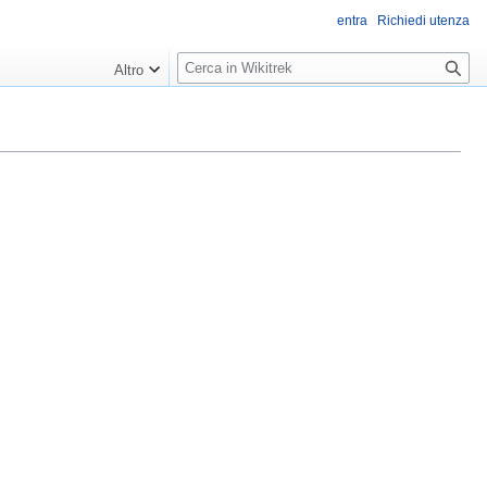
entra
Richiedi utenza
R
Altro
i
c
e
r
c
a