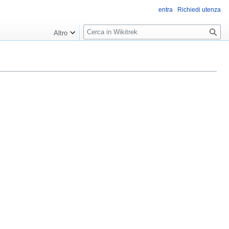
entra
Richiedi utenza
R
Altro
i
c
e
r
c
a