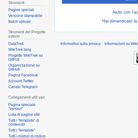
Strumenti
Pagine speciali
Aiuto con l'a
Versione stampabile
Hai dimenticato l
Batch upload
Strumenti del Progetto
esterni
DataTrek
Informativa sulla privacy
Informazioni su Wiki
WikiTrek blog
Progetto WikiTrek su
GitPull
Organizzazione su
GitHub
Pagina Facebook
Account Twitter
Canale Telegram
Collegamenti utili vari
Pagina speciale
''version''
Lista di pagine utili
Tutti i ''template'' di
contenuto
Tutti i ''template''
Tutti i moduli di codice