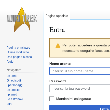
Pagina speciale
Entra
Vai
Vai
Per poter accedere a questa p
alla
alla
Pagina principale
necessario eseguire l'accesso.
navigazione
ricerca
Ultime modifiche
Una pagina a caso
Aiuto
Nome utente
Navigatore
Le serie
Gli episodi
Password
I personaggi
Le specie
I pianeti
Mantienimi collegata/o
Le astronavi
altro…
Entra