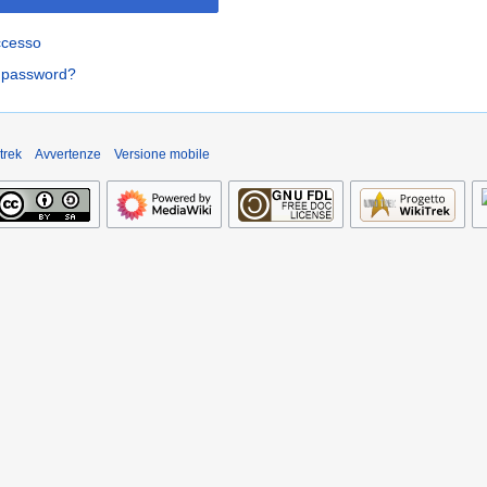
ccesso
a password?
trek
Avvertenze
Versione mobile