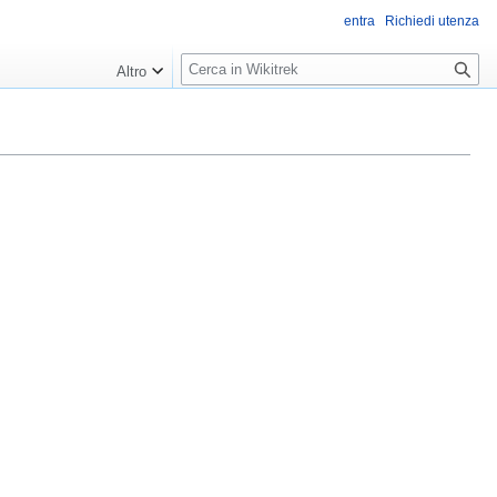
entra
Richiedi utenza
R
Altro
i
c
e
r
c
a