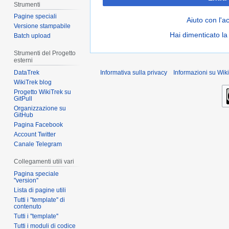
Strumenti
Pagine speciali
Aiuto con l'a
Versione stampabile
Hai dimenticato l
Batch upload
Strumenti del Progetto
esterni
DataTrek
Informativa sulla privacy
Informazioni su Wiki
WikiTrek blog
Progetto WikiTrek su
GitPull
Organizzazione su
GitHub
Pagina Facebook
Account Twitter
Canale Telegram
Collegamenti utili vari
Pagina speciale
''version''
Lista di pagine utili
Tutti i ''template'' di
contenuto
Tutti i ''template''
Tutti i moduli di codice