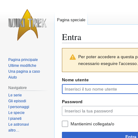
Pagina speciale
Entra
Vai
Vai
Per poter accedere a questa p
alla
alla
Pagina principale
necessario eseguire l'accesso.
navigazione
ricerca
Ultime modifiche
Una pagina a caso
Aiuto
Nome utente
Navigatore
Le serie
Gli episodi
Password
I personaggi
Le specie
I pianeti
Mantienimi collegata/o
Le astronavi
altro…
Entra