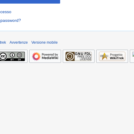
ccesso
a password?
trek
Avvertenze
Versione mobile