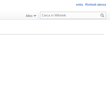
entra
Richiedi utenza
R
Altro
i
c
e
r
c
a