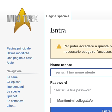
Pagina speciale
Entra
Vai
Vai
Per poter accedere a questa p
alla
alla
Pagina principale
necessario eseguire l'accesso.
navigazione
ricerca
Ultime modifiche
Una pagina a caso
Aiuto
Nome utente
Navigatore
Le serie
Gli episodi
Password
I personaggi
Le specie
I pianeti
Mantienimi collegata/o
Le astronavi
altro…
Entra