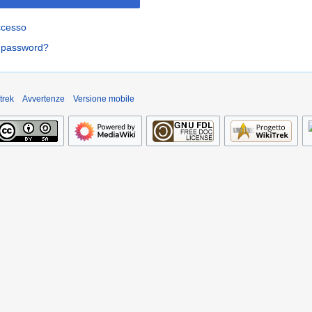
ccesso
a password?
trek
Avvertenze
Versione mobile